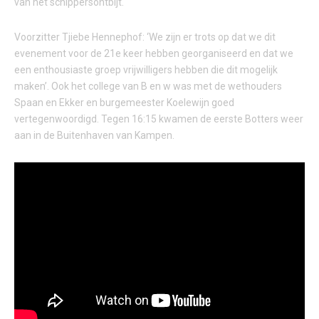
van het schippersontbijt.
Voorzitter Tjiebe Hennephof: ‘We zijn er trots op dat we dit
evenement voor de 21e keer hebben georganiseerd en dat we
een enthousiaste groep vrijwilligers hebben die dit mogelijk
maken’. Ook het college van B en w was met de wethouders
Spaan en Ekker en burgemeester Koelewijn goed
vertegenwoordigd. Tegen 16:15 kwamen de eerste Botters weer
aan in de Buitenhaven van Kampen.