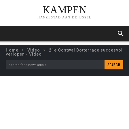
KAMPEN
HANZESTAD AAN DE IJSSEL
Home
Video
21e Oostwal Botterrace succesvol
verlopen - Video
SEARCH
Search for a news article...
21E OOSTWAL
BOTTERRACE SUCCESVOL
VERLOPEN – VIDEO