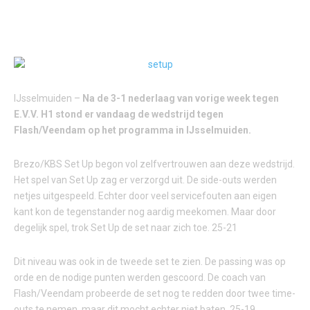
IJsselmuiden –
Na de 3-1 nederlaag van vorige week tegen
E.V.V. H1 stond er vandaag de wedstrijd tegen
Flash/Veendam op het programma in IJsselmuiden.
Brezo/KBS Set Up begon vol zelfvertrouwen aan deze wedstrijd.
Het spel van Set Up zag er verzorgd uit. De side-outs werden
netjes uitgespeeld. Echter door veel servicefouten aan eigen
kant kon de tegenstander nog aardig meekomen. Maar door
degelijk spel, trok Set Up de set naar zich toe. 25-21
Dit niveau was ook in de tweede set te zien. De passing was op
orde en de nodige punten werden gescoord. De coach van
Flash/Veendam probeerde de set nog te redden door twee time-
outs te nemen, maar dit mocht echter niet baten. 25-19