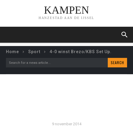
KAMPEN
HANZESTAD AAN DE IJSSEL
Home
Sport
4-0 winst Brezo/KBS Set Up.
SEARCH
Search for a news article...
4-0 WINST BREZO/KBS
SET UP.
9 november 2014