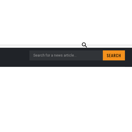
SEARCH
Search for a news article...
SEIZOEN AF