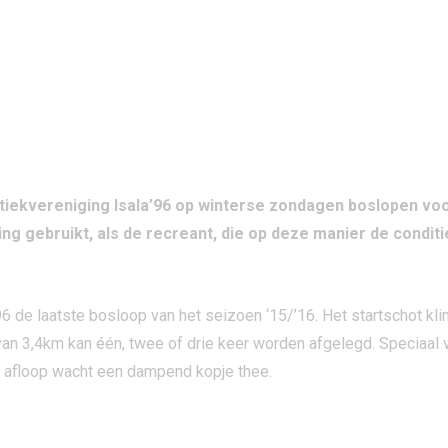
tiekvereniging Isala’96 op winterse zondagen boslopen voor
ining gebruikt, als de recreant, die op deze manier de condit
96 de laatste bosloop van het seizoen ‘15/’16. Het startschot kl
an 3,4km kan één, twee of drie keer worden afgelegd. Speciaal 
a afloop wacht een dampend kopje thee.