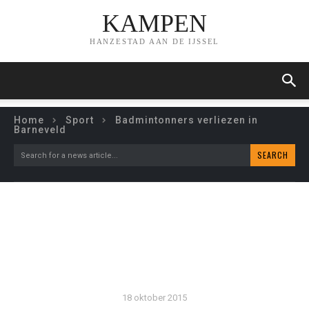
KAMPEN
HANZESTAD AAN DE IJSSEL
Home
Sport
Badmintonners verliezen in
Barneveld
SEARCH
Search for a news article...
BADMINTONNERS
VERLIEZEN IN BARNEVELD
18 oktober 2015