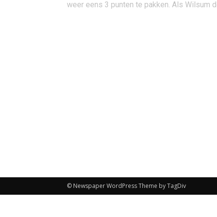
weer eens 3 punten te pakken. Als Wilsum de
© Newspaper WordPress Theme by TagDiv