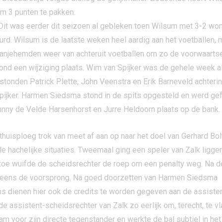
om 3 punten te pakken.
 Dit was eerder dit seizoen al gebleken toen Wilsum met 3-2 won 
urd. Wilsum is de laatste weken heel aardig aan het voetballen
anjehemden weer van achteruit voetballen om zo de voorwaartsen
vond een wijziging plaats. Wim van Spijker was de gehele week al
 stonden Patrick Plette, John Veenstra en Erik Barneveld achter
pijker. Harmen Siedsma stond in de spits opgesteld en werd gef
hnny de Velde Harsenhorst en Jurre Heldoorn plaats op de bank.
thuisploeg trok van meet af aan op naar het doel van Gerhard Bol
e hachelijke situaties. Tweemaal ging een speler van Zalk ligge
 toe wuifde de scheidsrechter de roep om een penalty weg. Na d
peens de voorsprong. Na goed doorzetten van Harmen Siedsma
s dienen hier ook de credits te worden gegeven aan de assisten
e assistent-scheidsrechter van Zalk zo eerlijk om, terecht, te 
wam voor zijn directe tegenstander en werkte de bal subtiel in he