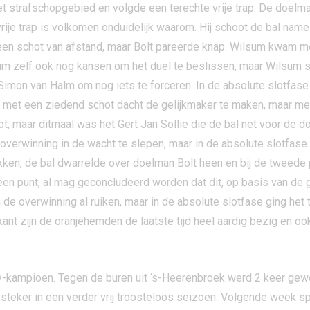
et strafschopgebied en volgde een terechte vrije trap. De doelm
vrije trap is volkomen onduidelijk waarom. Hij schoot de bal namel
een schot van afstand, maar Bolt pareerde knap. Wilsum kwam m
m zelf ook nog kansen om het duel te beslissen, maar Wilsum spee
Simon van Halm om nog iets te forceren. In de absolute slotfase
ie met een ziedend schot dacht de gelijkmaker te maken, maar met
, maar ditmaal was het Gert Jan Sollie die de bal net voor de do
verwinning in de wacht te slepen, maar in de absolute slotfase 
okken, de bal dwarrelde over doelman Bolt heen en bij de tweede 
 een punt, al mag geconcludeerd worden dat dit, op basis van de g
de overwinning al ruiken, maar in de absolute slotfase ging het 
nt zijn de oranjehemden de laatste tijd heel aardig bezig en oo
rby-kampioen. Tegen de buren uit ‘s-Heerenbroek werd 2 keer ge
opsteker in een verder vrij troosteloos seizoen. Volgende week s