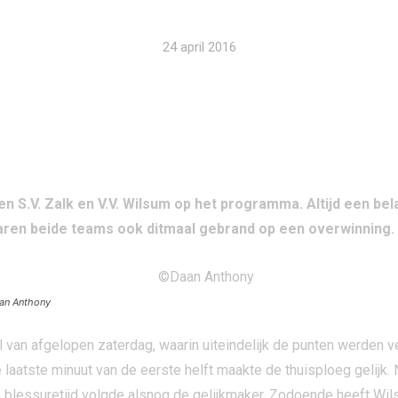
24 april 2016
 S.V. Zalk en V.V. Wilsum op het programma. Altijd een bel
waren beide teams ook ditmaal gebrand op een overwinning.
an Anthony
 van afgelopen zaterdag, waarin uiteindelijk de punten werden
de laatste minuut van de eerste helft maakte de thuisploeg gelijk
blessuretijd volgde alsnog de gelijkmaker. Zodoende heeft Wil