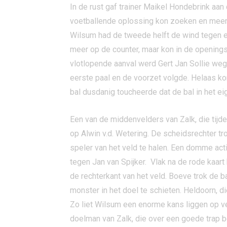
In de rust gaf trainer Maikel Hondebrink aa
voetballende oplossing kon zoeken en meer 
Wilsum had de tweede helft de wind tegen en
meer op de counter, maar kon in de opening
vlotlopende aanval werd Gert Jan Sollie weg
eerste paal en de voorzet volgde. Helaas ko
bal dusdanig toucheerde dat de bal in het ei
Een van de middenvelders van Zalk, die tijd
op Alwin v.d. Wetering. De scheidsrechter t
speler van het veld te halen. Een domme ac
tegen Jan van Spijker. Vlak na de rode kaa
de rechterkant van het veld. Boeve trok de b
monster in het doel te schieten. Heldoorn, d
Zo liet Wilsum een enorme kans liggen op ver
doelman van Zalk, die over een goede trap be