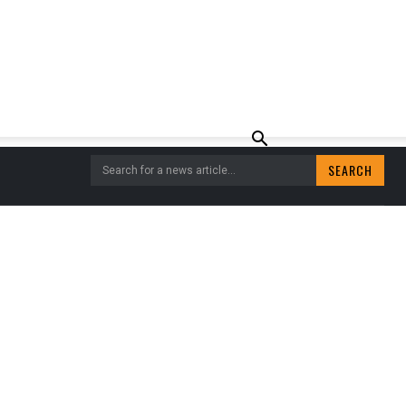
SEARCH
Search for a news article...
WILSUM EINDIGT