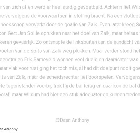
an zich af en werd er heel aardig gevoetbald. Achterin liet Wi
e vervolgens de voorwaartsen in stelling bracht. Na een vlotlope
t hoekschop verwerkt door de goalie van Zalk. Even later kreeg S
n Gert Jan Sollie oprukken naar het doel van Zalk, maar helaas v
keren gevaarlijk. Zo ontsnapte de linksbuiten aan de aandacht 
 voeten van de spits van Zalk weg plukken. Maar verder stond het
enstra en Erik Barneveld wonnen veel duels en daarachter was 
maar vlak voor rust ging het toch mis, al had dit doelpunt nooit
ts van Zalk, maar de scheidsrechter liet doorspelen. Vervolgens
cte tegenstander voorbij, trok hij de bal terug en daar kon de bal
oraf, maar Wilsum had hier een stuk adequater op kunnen treden. 
n Anthony