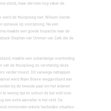
rima stond, maar dat men nog vaker de
k werd de thuisploeg niet. Wilsum loerde
len opnieuw op voorsprong. Na een
edsma maakte een goede loopactie naar de
inksback Stephan van Ommen van Zalk die de
estuurd, maakte een schandalige overtreding
ner van de thuisploeg zo verstandig deze
ers verder moest. Dit vanwege natrappen
 aanval werd Arjen Boeve weggestuurd aan
 beiden bij de tweede paal om het lederen
te weinig tijd en schoot de bal wild over.
g een extra aanvaller in het veld. De
ruit ontstonden enkele hachelijke situaties.