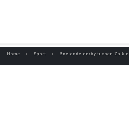
Home
Sport
Boeiende derby tussen Zalk e
BOEIENDE DERB