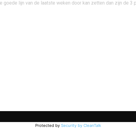
 goede lijn van de laatste weken door kan zetten dan zijn de 3 p
Protected by
Security by CleanTalk