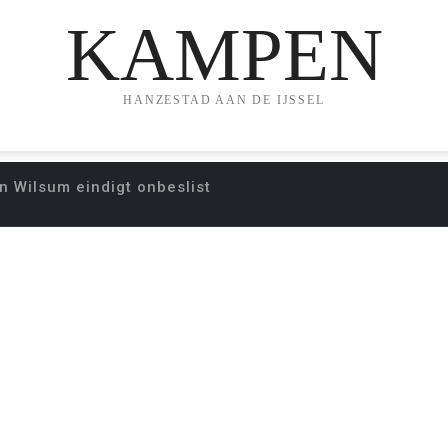
KAMPEN
HANZESTAD AAN DE IJSSEL
n Wilsum eindigt onbeslist
Y TUSSEN ZALK EN 
ONBESLIST