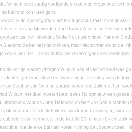
n dat Wilsum best aardig voetbalde en dat men organisatorisch p
de bal rond kon laten gaan.
 werd in de openingsfase achteruit gedrukt, maar heel gevaarlij
sfase niet gevaarlijk worden. Toch kwam Wilsum na een uur spe
gestuurd aan de linkerkant. Sollie trok naar binnen, Harmen Si
n Siedsma de bal net niet intikken, maar daarachter stond de l
gen doel viel: 1-2. De wedstrijd werd vervolgens onvriendelijker.
ens de vorige wedstrijd tegen Wilsum ook al van het veld was g
rok slechts geel voor deze doldwaze actie. Gelukkig was de trai
tie van Stephan van Ommen zorgde ervoor dat Zalk met tien spel
rt had Wilsum het duel moeten beslissen. Na opnieuw een goede
al uitstekend voor en Jurre Heldoorn en Gert Jan Sollie stonden
ie vlak voor rust Diederik Folkers was komen vervangen, nam veel 
dubbeling van de marge. In de laatste 20 minuten bracht Zalk no
schikte, roeide elke bal naar voren richting de voorwaartsen. Hie