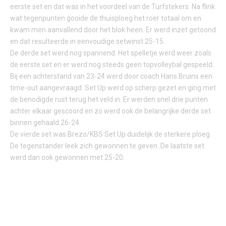
eerste set en dat was in het voordeel van de Turfstekers. Na flink
wat tegenpunten gooide de thuisploeg het roer totaal om en
kwam men aanvallend door het blok heen. Er werd inzet getoond
en dat resulteerde in eenvoudige setwinst 25-15.
De derde set werd nog spannend. Het spelletje werd weer zoals
de eerste set en er werd nog steeds geen topvolleybal gespeeld.
Bij een achterstand van 23-24 werd door coach Hans Bruins een
time-out aangevraagd. Set Up werd op scherp gezet en ging met
de benodigde rust terug het veld in. Er werden snel drie punten
achter elkaar gescoord en zo werd ook de belangrijke derde set
binnen gehaald 26-24.
De vierde set was Brezo/KBS Set Up duidelijk de sterkere ploeg.
De tegenstander leek zich gewonnen te geven. De laatste set
werd dan ook gewonnen met 25-20.