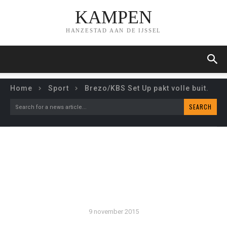
KAMPEN
HANZESTAD AAN DE IJSSEL
Home
Sport
Brezo/KBS Set Up pakt volle buit.
SEARCH
Search for a news article...
BREZO/KBS SET UP PAKT
VOLLE BUIT.
9 november 2015