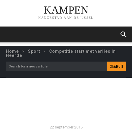
KAMPEN
HANZESTAD AAN DE IJSSEL
Home
Sport
Competitie start met verlies in
Heerde
SEARCH
Search for a news article...
COMPETITIE START MET
VERLIES IN HEERDE
22 september 2015