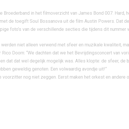
 Broederband in het filmoverzicht van James Bond 007. Hard, ho
 met de toegift Soul Bossanova uit de film Austin Powers. Dat d
ppige foto’s van de verschillende secties die tijdens dit nummer
rden niet alleen verwend met sfeer en muzikale kwaliteit, ma
 Rico Doorn: “We dachten dat we het Bevrijdingsconcert van vor
t dat wel degelijk mogelijk was. Alles klopte: de sfeer, de be
bben geweldig genoten. Een volwaardig avondje uit!”
 voorzitter nog niet zeggen. Eerst maken het orkest en andere o