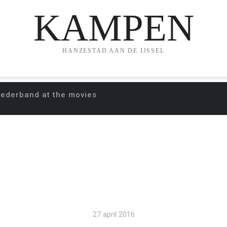
KAMPEN
HANZESTAD AAN DE IJSSEL
oederband at the movies
ERT BROEDERBAND 
27 april 2016