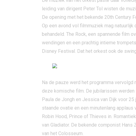
De muziek van het orkest paste daar volledi
leiding van dirigent Peter Tol wisten de muz
De opening met het bekende 20th Century Fo
Op een avond vol filmmuziek mag natuurlijk 
behandeld. The Rock, een spannende film o
wendingen en een prachtig intieme trompetso
Disney Festival. Dat het orkest ook de swin
Na de pauze werd het programma vervolgd me
deze komische film. De jubilarissen werden 
Paula de Jongh en Jessica van Dijk voor 25 j
staande ovatie en een minutenlang applaus v
Robin Hood, Prince of Thieves in. Romantiek
van Gladiator. De bekende componist Hans Z
van het Colosseum.