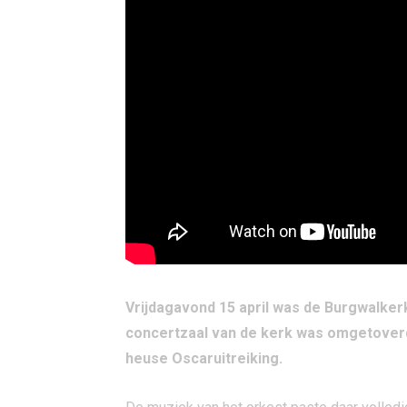
Vrijdagavond 15 april was de Burgwalke
concertzaal van de kerk was omgetoverd 
heuse Oscaruitreiking.