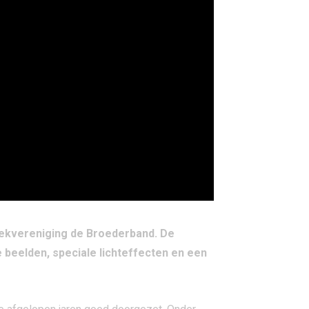
iekvereniging de Broederband. De
beelden, speciale lichteffecten en een