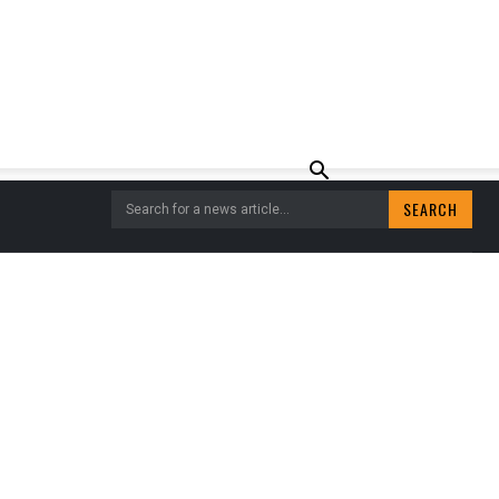
SEARCH
Search for a news article...
AT THE MOVIES