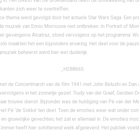
g in. Het orkest van De Broederband heeft de ontwikkeling van 
ikanten zich weer te overtreffen.
x-thema werd gevolgd door het actuele Star Wars Saga. Een prac
de muziek van Ennio Morricone niet ontbreken. In Portrait of Mo
ver gevangenis Alcatraz, stond vervolgens op het programma. W
lo maakten het een bijzondere ervaring. Het deel voor de pauze 
gmuziek beheerst werd hier wel duidelijk.
t de Concertmarch van de film 1941 met John Belushi en Dan Ak
vervolgens in het zonnetje gezet: Trudy van der Graaf, Gerdien 
aar trouwe dienst. Bijzonder was de huldiging van Pé van der Me
iel Pé ‘de Sokke’ ten deel. Toen de emoties weer wat onder contr
 en gruwelijke gevechten, het zat er allemaal in. De emoties moc
immer heeft hier schitterend werk afgeleverd. Het publiek voeld