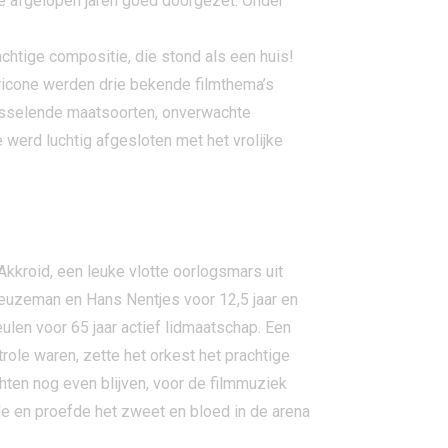
de afgelopen jaren goed doorgezet. Onder
htige compositie, die stond als een huis!
rricone werden drie bekende filmthema’s
isselende maatsoorten, onverwachte
werd luchtig afgesloten met het vrolijke
kroid, een leuke vlotte oorlogsmars uit
Deuzeman en Hans Nentjes voor 12,5 jaar en
ulen voor 65 jaar actief lidmaatschap. Een
ole waren, zette het orkest het prachtige
hten nog even blijven, voor de filmmuziek
e en proefde het zweet en bloed in de arena