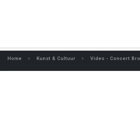
Home
Kunst & Cultuur
Video - Concert Br
VIDEO – CONC