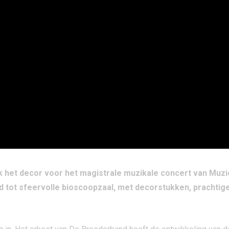
rk het decor voor het magistrale muzikale concert van Muz
tot sfeervolle bioscoopzaal, met decorstukken, prachtige 