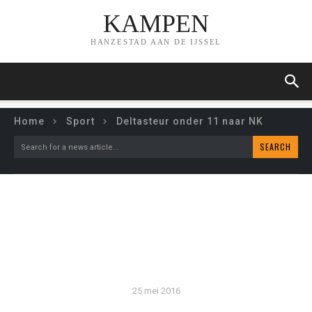
KAMPEN
HANZESTAD AAN DE IJSSEL
Home
Sport
Deltasteur onder 11 naar NK
SEARCH
Search for a news article...
DELTASTEUR ONDER 11
NAAR NK
25 mei 2016