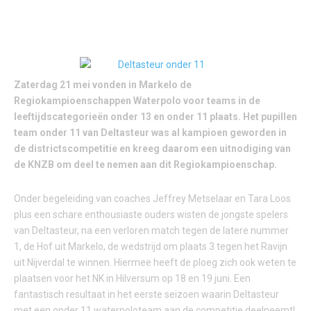
Zaterdag 21 mei vonden in Markelo de
Regiokampioenschappen Waterpolo voor teams in de
leeftijdscategorieën onder 13 en onder 11 plaats. Het pupillen
team onder 11 van Deltasteur was al kampioen geworden in
de districtscompetitie en kreeg daarom een uitnodiging van
de KNZB om deel te nemen aan dit Regiokampioenschap.
Onder begeleiding van coaches Jeffrey Metselaar en Tara Loos
plus een schare enthousiaste ouders wisten de jongste spelers
van Deltasteur, na een verloren match tegen de latere nummer
1, de Hof uit Markelo, de wedstrijd om plaats 3 tegen het Ravijn
uit Nijverdal te winnen. Hiermee heeft de ploeg zich ook weten te
plaatsen voor het NK in Hilversum op 18 en 19 juni. Een
fantastisch resultaat in het eerste seizoen waarin Deltasteur
met een onder 11 waterpoloteam aan de competitie deelneemt!