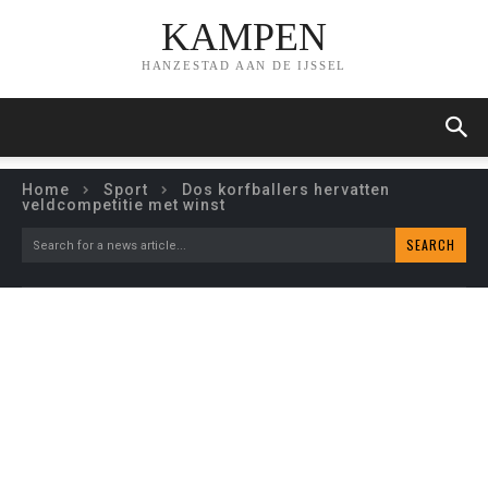
KAMPEN
HANZESTAD AAN DE IJSSEL
Home
Sport
Dos korfballers hervatten
veldcompetitie met winst
SEARCH
Search for a news article...
DOS KORFBALLERS
HERVATTEN
VELDCOMPETITIE MET