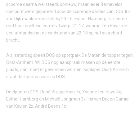
scoorde daarna wel steeds opnieuw, maar ieder Barnevelds
doelpunt werd gepareerd door de scorende dames van DOS. Iris
van Dijk maakte van dichtbij 20-16, Esther Hamberg forceerde
met haar snelheid een strafworp: 21-17, waarna Ten Hove met
een afstandschot de eindstand van 22-18 op het scorebord
bracht.
A.s. zaterdag speelt DOS op sportpark De Maten de topper tegen
Oost-Arnhem. Wil DOS nog aanspraak maken op de eerste
plaats, dan moet er gewonnen worden. Koploper Oost-Arnhem
staat drie punten voor op DOS.
Doelpunten DOS: René Bruggeman 7x, Yvonne ten Hove 4x,
Esther Hamberg en Michaël Jongman 3x, Iris van Dijk en Camiel
van Keulen 2x, André Beens 1x