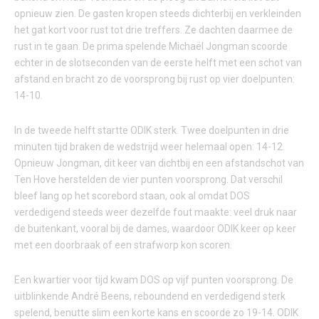
opnieuw zien. De gasten kropen steeds dichterbij en verkleinden
het gat kort voor rust tot drie treffers. Ze dachten daarmee de
rust in te gaan. De prima spelende Michaël Jongman scoorde
echter in de slotseconden van de eerste helft met een schot van
afstand en bracht zo de voorsprong bij rust op vier doelpunten:
14-10.
In de tweede helft startte ODIK sterk. Twee doelpunten in drie
minuten tijd braken de wedstrijd weer helemaal open: 14-12.
Opnieuw Jongman, dit keer van dichtbij en een afstandschot van
Ten Hove herstelden de vier punten voorsprong. Dat verschil
bleef lang op het scorebord staan, ook al omdat DOS
verdedigend steeds weer dezelfde fout maakte: veel druk naar
de buitenkant, vooral bij de dames, waardoor ODIK keer op keer
met een doorbraak of een strafworp kon scoren.
Een kwartier voor tijd kwam DOS op vijf punten voorsprong. De
uitblinkende André Beens, reboundend en verdedigend sterk
spelend, benutte slim een korte kans en scoorde zo 19-14. ODIK