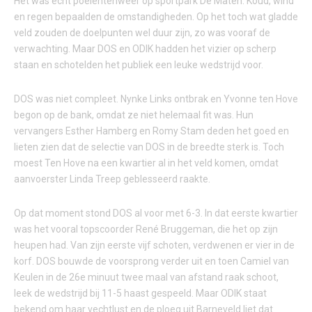
Het was echt poelentenweer op sportpark De Maten. Koud, wind
en regen bepaalden de omstandigheden. Op het toch wat gladde
veld zouden de doelpunten wel duur zijn, zo was vooraf de
verwachting. Maar DOS en ODIK hadden het vizier op scherp
staan en schotelden het publiek een leuke wedstrijd voor.
DOS was niet compleet. Nynke Links ontbrak en Yvonne ten Hove
begon op de bank, omdat ze niet helemaal fit was. Hun
vervangers Esther Hamberg en Romy Stam deden het goed en
lieten zien dat de selectie van DOS in de breedte sterk is. Toch
moest Ten Hove na een kwartier al in het veld komen, omdat
aanvoerster Linda Treep geblesseerd raakte.
Op dat moment stond DOS al voor met 6-3. In dat eerste kwartier
was het vooral topscoorder René Bruggeman, die het op zijn
heupen had. Van zijn eerste vijf schoten, verdwenen er vier in de
korf. DOS bouwde de voorsprong verder uit en toen Camiel van
Keulen in de 26e minuut twee maal van afstand raak schoot,
leek de wedstrijd bij 11-5 haast gespeeld. Maar ODIK staat
bekend om haar vechtlust en de ploeg uit Barneveld liet dat