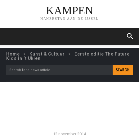
KAMPEN
HANZESTAD AAN DE IJSSEL
Home
Kunst & Cultuur
Eerste editie The Future
Kids in ‘t Ukien
SEARCH
Search for a news article...
EERSTE EDITIE THE
FUTURE KIDS IN ‘T UKIEN
12 november 2014