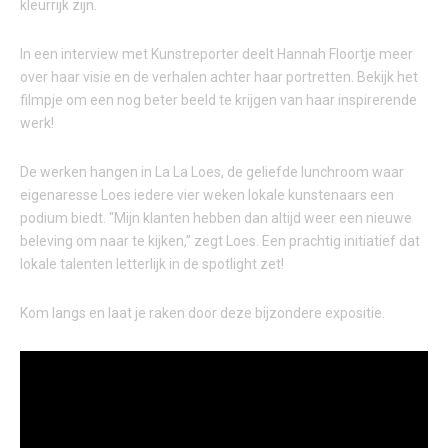
kleurrijk zijn.
In een interview met Kunstreporter deelt Hannah Floortje meer
over haar visie en de verhalen achter haar portretten. Bekijk het
filmpje om een nog beter beeld te krijgen van haar inspirerende
werk!
De werken hangen in La La Loes, de geliefde lunchroom waar
eigenaresse Loes iedere vier weken lokale kunstenaars een
podium biedt. “Mijn klanten hebben dan altijd weer een nieuwe
beleving om naar te kijken,” zegt Loes. Een prachtig initiatief dat
lokale talenten letterlijk in de spotlight zet!
Kom langs en laat je raken door deze bijzondere expositie.