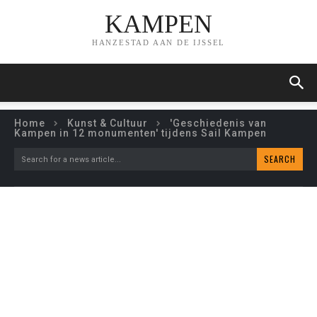
KAMPEN
HANZESTAD AAN DE IJSSEL
Home
Kunst & Cultuur
'Geschiedenis van
Kampen in 12 monumenten' tijdens Sail Kampen
SEARCH
Search for a news article...
‘GESCHIEDENIS VAN
KAMPEN IN 12
MONUMENTEN’ TIJDENS