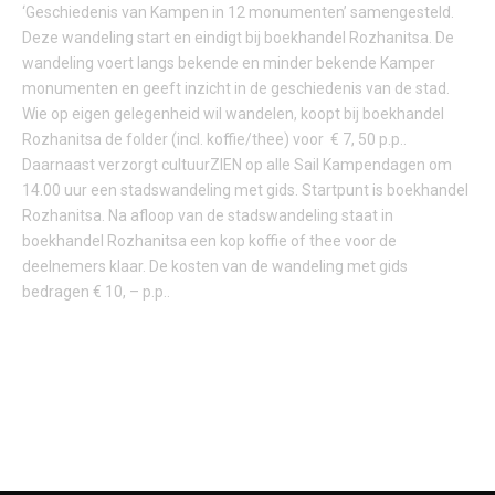
‘Geschiedenis van Kampen in 12 monumenten’ samengesteld.
Deze wandeling start en eindigt bij boekhandel Rozhanitsa. De
wandeling voert langs bekende en minder bekende Kamper
monumenten en geeft inzicht in de geschiedenis van de stad.
Wie op eigen gelegenheid wil wandelen, koopt bij boekhandel
Rozhanitsa de folder (incl. koffie/thee) voor € 7, 50 p.p..
Daarnaast verzorgt cultuurZIEN op alle Sail Kampendagen om
14.00 uur een stadswandeling met gids. Startpunt is boekhandel
Rozhanitsa. Na afloop van de stadswandeling staat in
boekhandel Rozhanitsa een kop koffie of thee voor de
deelnemers klaar. De kosten van de wandeling met gids
bedragen € 10, – p.p..