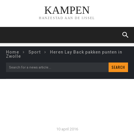
KAMPEN
HANZESTAD AAN DE IJSSEL
Home
Sport
Heren Lay Back pakken punten in
Zwolle
SEARCH
Search for a news article...
HEREN LAY BACK PAKKEN
PUNTEN IN ZWOLLE
10 april 2016