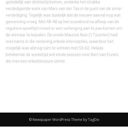
geleidelijk aan dichterbij komen, ondanks het strakke
verdedigende werk van Marc van der Tas in de punt van de zone-
verdediging. Tegelijk was duidelijk dat de nieuwe aanval nog wat
gewenning vroeg. Met 48-48 op het scorebord na afloop van de
reguliere speeltijd moest er een verlenging aan te pas komen om
de winnaar te bepalen. De snelle Maurice Nuis (17 punten) had
met name in die verlening enkele intercepties, waardoor het
mogelijk was alsnog ruim te winnen met 53-62. Helaas
betekende de wedstrijd wel einde seizoen voor Bert van Eunen,
die met een enkelblessure uitviel.
© Newspaper WordPress Theme by TagDiv