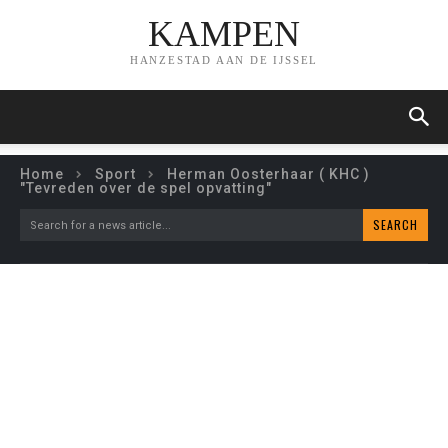
KAMPEN
HANZESTAD AAN DE IJSSEL
Home
Sport
Herman Oosterhaar ( KHC )
"Tevreden over de spel opvatting"
SEARCH
Search for a news article...
HERMAN OOSTERHAAR (
KHC ) “TEVREDEN OVER
DE SPEL OPVATTING”