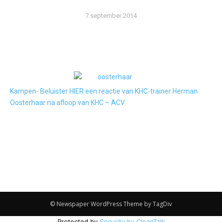
7 september 2014
Kampen- Beluister HIER een reactie van KHC-trainer Herman
Oosterhaar na afloop van KHC – ACV
© Newspaper WordPress Theme by TagDiv
Protected by
Security by CleanTalk