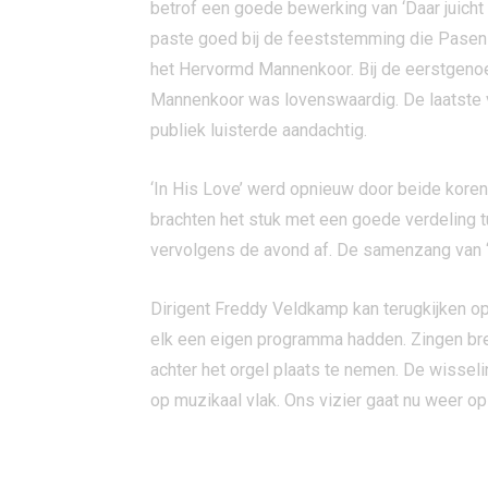
betrof een goede bewerking van ‘Daar juicht 
paste goed bij de feeststemming die Pasen opr
het Hervormd Mannenkoor. Bij de eerstgenoe
Mannenkoor was lovenswaardig. De laatste va
publiek luisterde aandachtig.
‘In His Love’ werd opnieuw door beide kor
brachten het stuk met een goede verdeling
vervolgens de avond af. De samenzang van ‘U
Dirigent Freddy Veldkamp kan terugkijken o
elk een eigen programma hadden. Zingen bren
achter het orgel plaats te nemen. De wisseli
op muzikaal vlak. Ons vizier gaat nu weer op