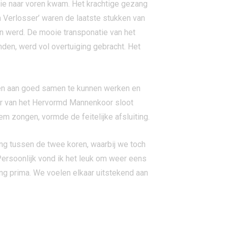
odie naar voren kwam. Het krachtige gezang
jn Verlosser’ waren de laatste stukken van
n werd. De mooie transponatie van het
den, werd vol overtuiging gebracht. Het
den aan goed samen te kunnen werken en
er van het Hervormd Mannenkoor sloot
m zongen, vormde de feitelijke afsluiting.
ng tussen de twee koren, waarbij we toch
Persoonlijk vond ik het leuk om weer eens
ing prima. We voelen elkaar uitstekend aan