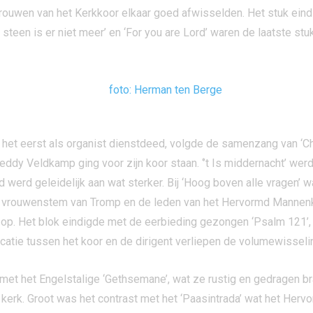
vrouwen van het Kerkkoor elkaar goed afwisselden. Het stuk eind
steen is er niet meer’ en ‘For you are Lord’ waren de laatste s
 het eerst als organist dienstdeed, volgde de samenzang van ‘C
dy Veldkamp ging voor zijn koor staan. ‘’t Is middernacht’ wer
werd geleidelijk aan wat sterker. Bij ‘Hoog boven alle vragen’ 
 vrouwenstem van Tromp en de leden van het Hervormd Mannenko
 op. Het blok eindigde met de eerbieding gezongen ‘Psalm 121’,
tie tussen het koor en de dirigent verliepen de volumewisselin
met het Engelstalige ‘Gethsemane’, wat ze rustig en gedragen br
 kerk. Groot was het contrast met het ‘Paasintrada’ wat het Herv