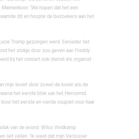
d Mannenkoor. ‘We hopen dat het een
 beaamde dit en hoopte de bezoekers aan het
 Lucie Tromp gezongen werd. Eenieder liet
avond het stokje door zou geven aan Freddy
d bij het concert ook dienst als organist
 mijn leven’ door zowel de koren als de
aarna het eerste blok van het Hervormd
t koor het eerste en vierde couplet voor haar
e stuk van de avond. Wilco Veldkamp
 liet vallen. ‘Ik weet dat mijn Verlosser