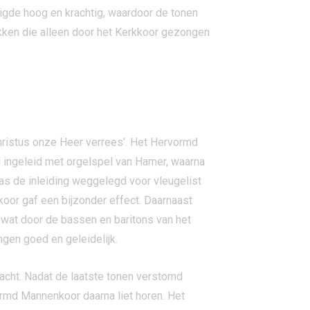
igde hoog en krachtig, waardoor de tonen
tukken die alleen door het Kerkkoor gezongen
hristus onze Heer verrees’. Het Hervormd
d ingeleid met orgelspel van Hamer, waarna
was de inleiding weggelegd voor vleugelist
or gaf een bijzonder effect. Daarnaast
 wat door de bassen en baritons van het
gen goed en geleidelijk.
acht. Nadat de laatste tonen verstomd
ormd Mannenkoor daarna liet horen. Het