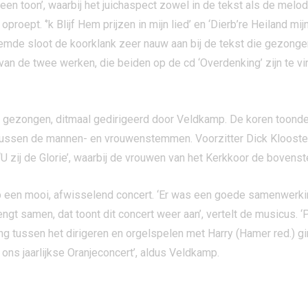
een toon’, waarbij het juichaspect zowel in de tekst als de mel
oept. ‘’k Blijf Hem prijzen in mijn lied’ en ‘Dierb’re Heiland mi
mde sloot de koorklank zeer nauw aan bij de tekst die gezonge
n de twee werken, die beiden op de cd ‘Overdenking’ zijn te vin
en gezongen, ditmaal gedirigeerd door Veldkamp. De koren toon
 tussen de mannen- en vrouwenstemmen. Voorzitter Dick Kloost
 zij de Glorie’, waarbij de vrouwen van het Kerkkoor de bovenste
p een mooi, afwisselend concert. ‘Er was een goede samenwerki
gt samen, dat toont dit concert weer aan’, vertelt de musicus. ‘
ng tussen het dirigeren en orgelspelen met Harry (Hamer red.) g
 ons jaarlijkse Oranjeconcert’, aldus Veldkamp.