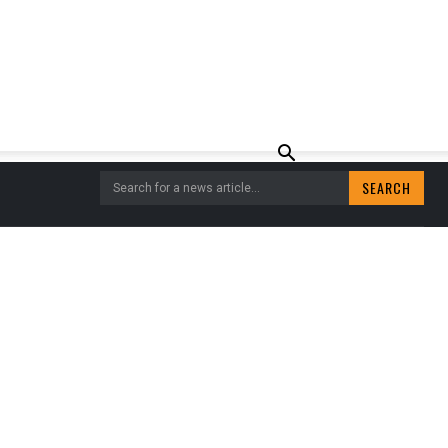
SEARCH
Search for a news article...
BLIEK MET