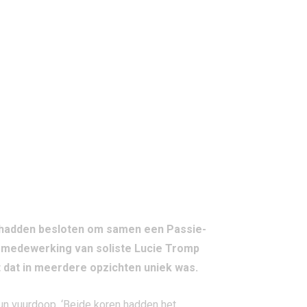
hadden besloten om samen een Passie-
 medewerking van soliste Lucie Tromp
 dat in meerdere opzichten uniek was.
n vuurdoop. ‘Beide koren hadden het