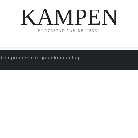
KAMPEN
HANZESTAD AAN DE IJSSEL
aken publiek met paasboodschap
E KOREN RAKEN PU
PAASBOODSCHAP