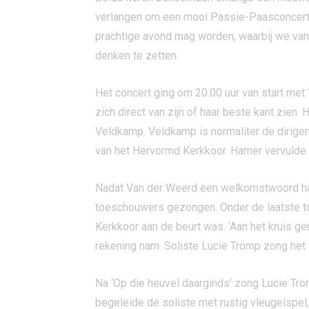
verlangen om een mooi Passie-Paasconcert t
prachtige avond mag worden, waarbij we vanu
denken te zetten.
Het concert ging om 20.00 uur van start met
zich direct van zijn of haar beste kant zien
Veldkamp. Veldkamp is normaliter de dirigen
van het Hervormd Kerkkoor. Hamer vervulde 
Nadat Van der Weerd een welkomstwoord had
toeschouwers gezongen. Onder de laatste to
Kerkkoor aan de beurt was. ‘Aan het kruis ge
rekening nam. Soliste Lucie Tromp zong het
Na ‘Op die heuvel daarginds’ zong Lucie Tro
begeleide de soliste met rustig vleugelspel,