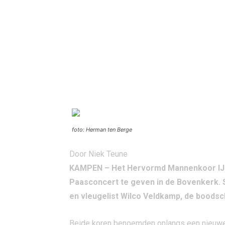
foto: Herman ten Berge
Door Niek Teune
KAMPEN – Het Hervormd Mannenkoor IJs
Paasconcert te geven in de Bovenkerk. 
en vleugelist Wilco Veldkamp, de boodsc
Beide koren benoemden onlangs een nieuwe 