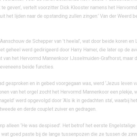
e geven’, vertelt voorzitter Dick Klooster namens het Hervorm
it het lijden naar de opstanding zullen zingen.’ Van der Weerd
 ‘Aanschouw de Schepper van ’t heelal’, wat door beide koren en
. Het geheel werd gedirigeerd door Harry Hamer, die later op de 
t van het Hervormd Mannenkoor IJsselmuiden-Grafhorst, maar dee
eveneens beide functies.
 gesproken en in gebed voorgegaan was, werd ‘Jezus leven van
nen van het orgel zocht het Hervormd Mannenkoor een plekje, w
nageld’ werd opgevolgd door ‘Als ik in gedachten sta’, waarbij he
 tweede en derde couplet zuiver en gedragen.
mp alleen ‘He was despised’. Het betrof het eerste Engelstalig
 wat goed paste bij de lange tussenpozen die ze tussen de zinnen