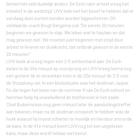
binnen het veld duidelijk anders. De Esch nam al heel vroeg het
initiatief in de wedstrijd. IJVV leek niet het besef te hebben dat er
vandaag dure punten konden worden bijgeschreven. Dit
verklaarde coach Brugt Bergsma ook ‘’De eerste 20 minuten
beginnen we gewoon te slap. We leken wat te hautain en dat
mag gewoon niet. We moeten juist beginnen met strijd door
arbeid te leveren en duelkracht, dat ontbrak gewoon in de eerste
20 minuten.’’
IJVV keek al vroeg tegen een 2-0 achterstand aan. De Esch
kwam in de 30e minuut op voorsprong en IJVV kreeg hierna nog
een grotere tik te verwerken toen in de 32e minuut de 2-0 voor
de thuisploeg viel. In een klutssituatie was het doelman Jasper
Fix die tegen het been van de nummer 9 van De Esch schoot en
hiermee hielp hij onwelwillend de titelfavoriet in het zadel.
Chiel Buikema kon nog geen minuut later de aansluitingstreffer
aan tekenen, maar na de doelman omspeelt te hebben was de
hoek waaruit hij moest schieten te moeilijk en hierdoor smoorde
de kans. In de 41e minuut komt IJVV nog tot een uitgelezen
kans, maar deze wordt helaas niet benut.