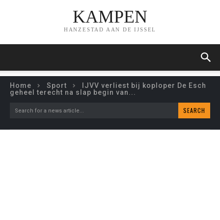
KAMPEN
HANZESTAD AAN DE IJSSEL
Home
Sport
IJVV verliest bij koploper De Esch
geheel terecht na slap begin van...
SEARCH
Search for a news article...
IJVV VERLIEST BIJ
KOPLOPER DE ESCH
GEHEEL TERECHT NA