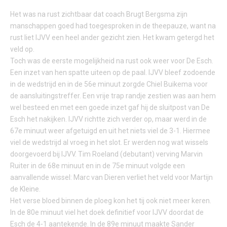
Het was na rust zichtbaar dat coach Brugt Bergsma zijn
manschappen goed had toegesproken in de theepauze, want na
rust liet IJVV een heel ander gezicht zien. Het kwam getergd het
veld op.
Toch was de eerste mogelijkheid na rust ook weer voor De Esch.
Een inzet van hen spatte uiteen op de paal. IJVV bleef zodoende
in de wedstrijd en in de 56e minuut zorgde Chiel Buikema voor
de aansluitingstreffer. Een vrije trap randje zestien was aan hem
wel besteed en met een goede inzet gaf hij de sluitpost van De
Esch het nakijken. IJVV richtte zich verder op, maar werd in de
67e minuut weer afgetuigd en uit het niets viel de 3-1. Hiermee
viel de wedstrijd al vroeg in het slot. Er werden nog wat wissels
doorgevoerd bij IJVV. Tim Roeland (debutant) verving Marvin
Ruiter in de 68e minuut en in de 75e minuut volgde een
aanvallende wissel: Marc van Dieren verliet het veld voor Martijn
de Kleine.
Het verse bloed binnen de ploeg kon het tij ook niet meer keren.
In de 80e minuut viel het doek definitief voor IJVV doordat de
Esch de 4-1 aantekende. In de 89e minuut maakte Sander