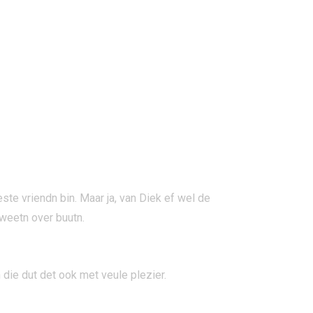
ste vriendn bin. Maar ja, van Diek ef wel de
l weetn over buutn.
 die dut det ook met veule plezier.