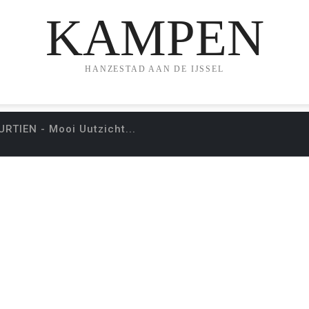
KAMPEN
HANZESTAD AAN DE IJSSEL
TIEN - Mooi Uutzicht...
LUMN ‘TUSS’NDEURT
UUTZICHT…