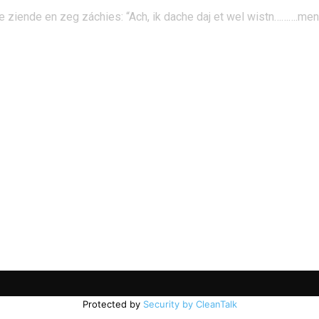
 de ziende en zeg záchies: “Ach, ik dache daj et wel wistn……….me
Protected by
Security by CleanTalk