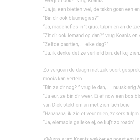
“Wei’jt et ook?” vrug Koanis.
“Ja, ja, een bietien wel, de takkn goan een en
“Bin d’r ook bluumegies?”
“Ja, madeliefies in ’t grus, tulpm en an de z
“Zit d’r ook iemand op dan?” vrug Koanis en v
“Zelfde paartien, …..elke dag?”
“Ja, ik denke det ze verliefd bin, det kuj zi
Zo vergoan de daagn met zuk soort gesprekkn
moois kan verteln.
“Bin ze d’r nog? ” vrug ie dan, ……nuuskierig 
“Ja eur, ze bin d’r weer. Ei ef now een bos 
van Diek stekt em an met zien lach buie.
“Hahahaha, ik zie et veur mien, zekers tulpm 
“Ja, elemaole gelieke ej, oe kuj’t zo roadn”
s’Murns wurd Koanis wakker en noast em is e