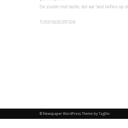
De zuster mut lachn, dut aar ‘and liefies op
TUSS’NDEURTIEN
© Newspaper WordPress Theme by TagDiv