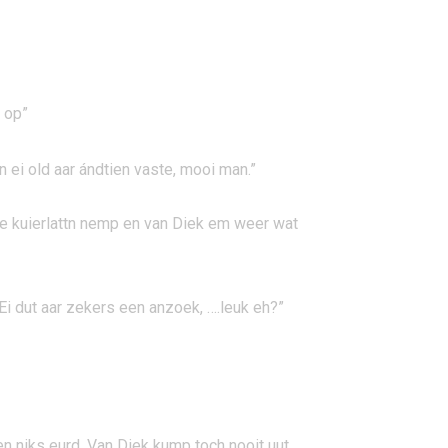
n op”
n ei old aar ándtien vaste, mooi man.”
 de kuierlattn nemp en van Diek em weer wat
Ei dut aar zekers een anzoek, ….leuk eh?”
n niks eurd. Van Diek kump toch nooit uut