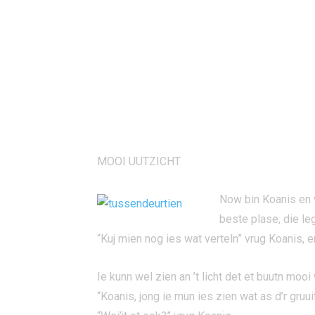
MOOI UUTZICHT
Now bin Koanis en v
beste plase, die leg
“Kuj mien nog ies wat verteln” vrug Koanis, en
Ie kunn wel zien an ’t licht det et buutn mo
“Koanis, jong ie mun ies zien wat as d’r gruuit