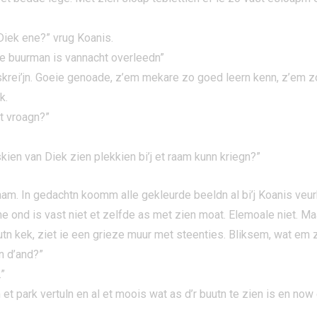
 Diek ene?” vrug Koanis.
oe buurman is vannacht overleedn”
krei’jn. Goeie genoade, z’em mekare zo goed leern kenn, z’em zo
k.
t vroagn?”
sskien van Diek zien plekkien bi’j et raam kunn kriegn?”
raam. In gedachtn koomm alle gekleurde beeldn al bi’j Koanis ve
une ond is vast niet et zelfde as met zien moat. Elemoale niet. M
uutn kek, ziet ie een grieze muur met steenties. Bliksem, wat e
an d’and?”
”
et park vertuln en al et moois wat as d’r buutn te zien is en now