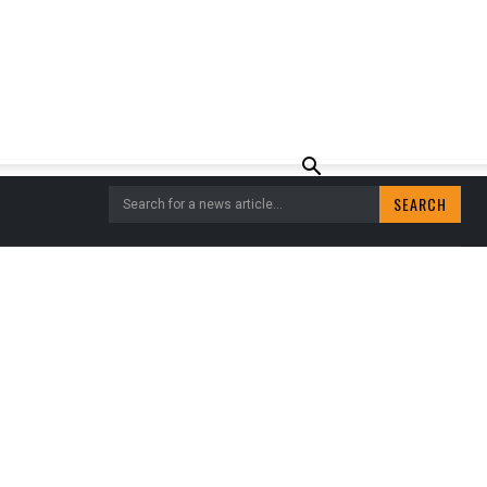
SEARCH
Search for a news article...
IEN – MOOI