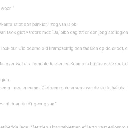
 weer. “
ietkante stiet een bánkien” zeg van Diek.
an Diek giet varders met: “Ja, elke dag zit er een jong stellegie
en, leuk eur. Die deerne old krampachtig een tássien op de skoot, e
 over wat er allemoale te zien is. Koanis is bli’j as et bezoek
Agien.
bloemm mee eneumm. Z’ef een rooie arsens van de skrik, hahaha. 
want doar bin d’r genog van.”
t bèdde lege. Met zien sloap teblettien ef ie zo vast esloapm e