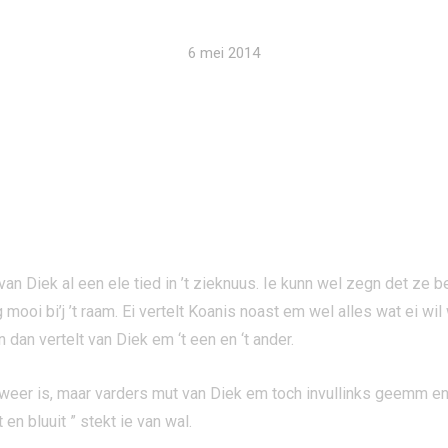
6 mei 2014
an Diek al een ele tied in ’t zieknuus. Ie kunn wel zegn det ze be
 mooi bi’j ’t raam. Ei vertelt Koanis noast em wel alles wat ei wi
 dan vertelt van Diek em ‘t een en ‘t ander.
oi weer is, maar varders mut van Diek em toch invullinks geemm en
 en bluuit ” stekt ie van wal.