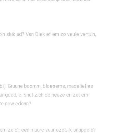
’n skik ad? Van Diek ef em zo veule vertuln,
urbi’j. Gruune boomm, bloesems, madeliefies
aar goed, ei snut zich de neuze en zet em
m ze now edoan?
 em ze d’r een muure veur ezet, ik snappe d’r