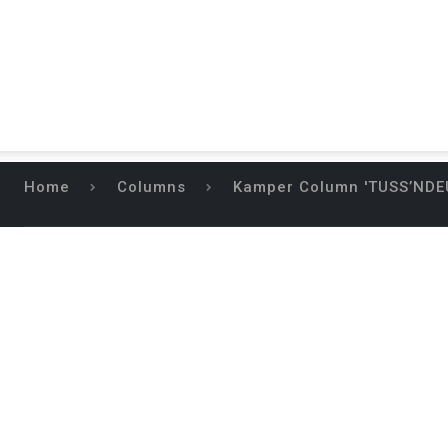
Home
Columns
Kamper Column 'TUSS’NDEUR
KAMPER CO