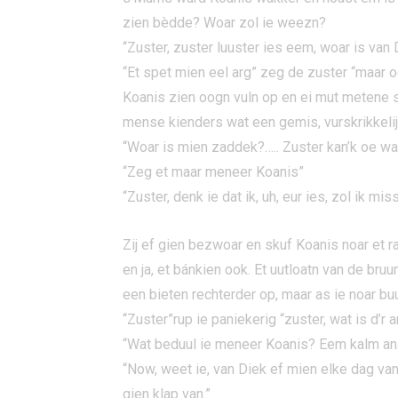
zien bèdde? Woar zol ie weezn?
“Zuster, zuster luuster ies eem, woar is van
“Et spet mien eel arg” zeg de zuster “maar 
Koanis zien oogn vuln op en ei mut metene s
mense kienders wat een gemis, vurskrikkelij
“Woar is mien zaddek?….. Zuster kan’k oe wa
“Zeg et maar meneer Koanis”
“Zuster, denk ie dat ik, uh, eur ies, zol ik mi
Zij ef gien bezwoar en skuf Koanis noar et 
en ja, et bánkien ook. Et uutloatn van de bru
een bieten rechterder op, maar as ie noar b
“Zuster”rup ie paniekerig “zuster, wat is d’r 
“Wat beduul ie meneer Koanis? Eem kalm an.
“Now, weet ie, van Diek ef mien elke dag van 
gien klap van.”