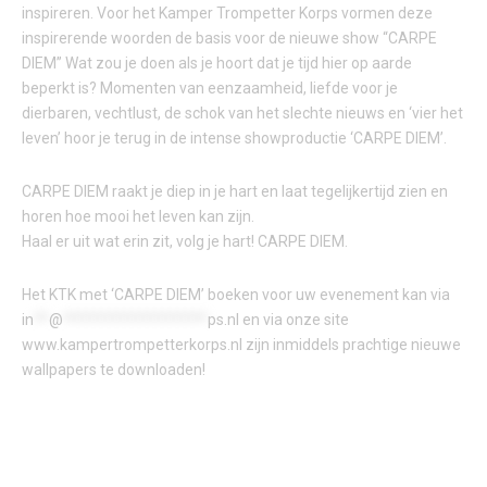
inspireren. Voor het Kamper Trompetter Korps vormen deze
inspirerende woorden de basis voor de nieuwe show “CARPE
DIEM” Wat zou je doen als je hoort dat je tijd hier op aarde
beperkt is? Momenten van eenzaamheid, liefde voor je
dierbaren, vechtlust, de schok van het slechte nieuws en ‘vier het
leven’ hoor je terug in de intense showproductie ‘CARPE DIEM’.
CARPE DIEM raakt je diep in je hart en laat tegelijkertijd zien en
horen hoe mooi het leven kan zijn.
Haal er uit wat erin zit, volg je hart! CARPE DIEM.
Het KTK met ‘CARPE DIEM’ boeken voor uw evenement kan via
in
**
@
*******************
ps.nl
en via onze site
www.kampertrompetterkorps.nl zijn inmiddels prachtige nieuwe
wallpapers te downloaden!