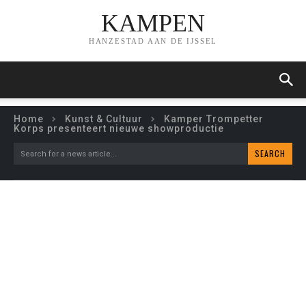
KAMPEN
HANZESTAD AAN DE IJSSEL
Home
Kunst & Cultuur
Kamper Trompetter
Korps presenteert nieuwe showproductie
SEARCH
Search for a news article...
KAMPER TROMPETTER
KORPS PRESENTEERT
NIEUWE SHOWPRODUCTIE