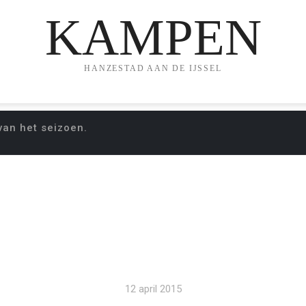
KAMPEN
HANZESTAD AAN DE IJSSEL
van het seizoen.
IT OVERWINNING’ V
12 april 2015