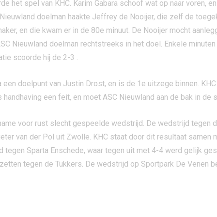
de het spel van KHC. Karim Gabara schoof wat op naar voren, en
Nieuwland doelman haakte Jeffrey de Nooijer, die zelf de toege
kmaker, en die kwam er in de 80e minuut. De Nooijer mocht aanl
C Nieuwland doelman rechtstreeks in het doel. Enkele minuten l
tie scoorde hij de 2-3 .
a een doelpunt van Justin Drost, en is de 1e uitzege binnen. KHC 
s handhaving een feit, en moet ASC Nieuwland aan de bak in de st
ame voor rust slecht gespeelde wedstrijd. De wedstrijd tegen 
Pieter van der Pol uit Zwolle. KHC staat door dit resultaat same
d tegen Sparta Enschede, waar tegen uit met 4-4 werd gelijk g
e zetten tegen de Tukkers. De wedstrijd op Sportpark De Venen be