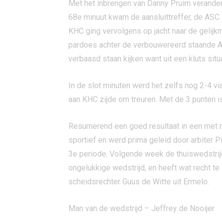
Met het inbrengen van Danny Pruim verander
68e minuut kwam de aansluittreffer, de ASC 
KHC ging vervolgens op jacht naar de gelij
pardoes achter de verbouwereerd staande AS
verbaasd staan kijken want uit een kluts situa
In de slot minuten werd het zelfs nog 2-4 vi
aan KHC zijde om treuren. Met de 3 punten i
Resumerend een goed resultaat in een met n
sportief en werd prima geleid door arbiter 
3e periode. Volgende week de thuiswedstrij
ongelukkige wedstrijd, en heeft wat recht t
scheidsrechter Guus de Witte uit Ermelo.
Man van de wedstrijd – Jeffrey de Nooijer