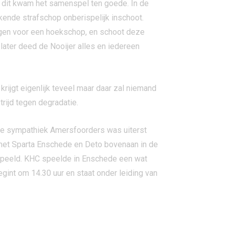
 dit kwam het samenspel ten goede. In de
kende strafschop onberispelijk inschoot.
eggen voor een hoekschop, en schoot deze
ater deed de Nooijer alles en iedereen
krijgt eigenlijk teveel maar daar zal niemand
rijd tegen degradatie.
de sympathiek Amersfoorders was uiterst
n met Sparta Enschede en Deto bovenaan in de
espeeld. KHC speelde in Enschede een wat
gint om 14.30 uur en staat onder leiding van