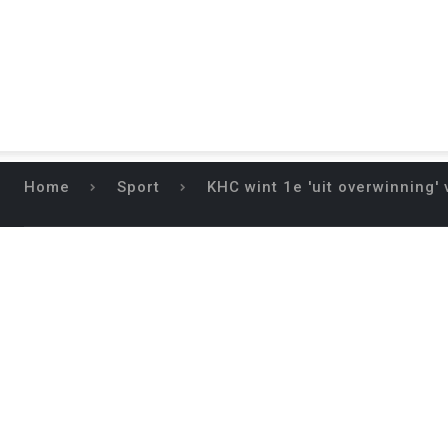
Home
Sport
KHC wint 1e 'uit overwinning' 
KHC WINT 1E ‘U