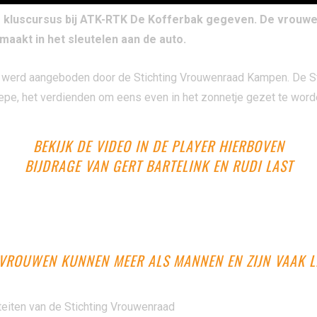
 kluscursus bij ATK-RTK De Kofferbak gegeven. De vrouwe
aakt in het sleutelen aan de auto.
erd aangeboden door de Stichting Vrouwenraad Kampen. De Stich
nepe, het verdienden om eens even in het zonnetje gezet te word
BEKIJK DE VIDEO IN DE PLAYER HIERBOVEN
BIJDRAGE VAN GERT BARTELINK EN RUDI LAST
“VROUWEN KUNNEN MEER ALS MANNEN EN ZIJN VAAK L
teiten van de Stichting Vrouwenraad