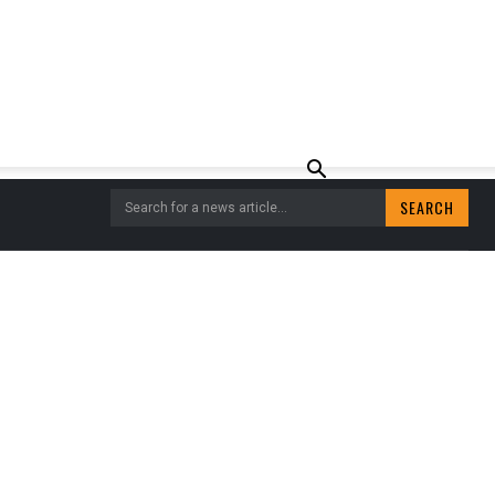
SEARCH
Search for a news article...
AAN AUTO VOOR