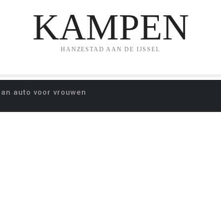
KAMPEN
HANZESTAD AAN DE IJSSEL
aan auto voor vrouwen
URSUS SLEUTELEN 
VROUWEN