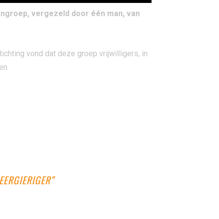
ngroep, vergezeld door één man, van
ting vond dat deze groep vrijwilligers, in
en.
EERGIERIGER”