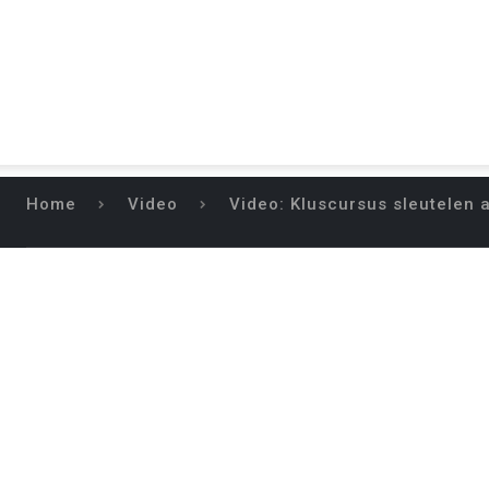
Home
Video
Video: Kluscursus sleutelen 
VIDEO: KLUSC