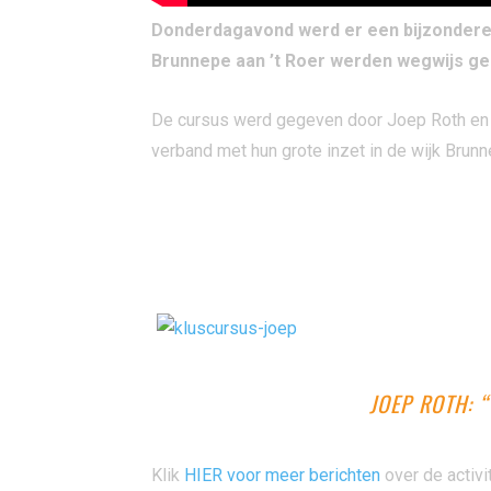
Donderdagavond werd er een bijzondere
Brunnepe aan ’t Roer werden wegwijs gem
De cursus werd gegeven door Joep Roth en w
verband met hun grote inzet in de wijk Brun
JOEP ROTH: 
Klik
HIER voor meer berichten
over de activi