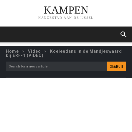
KAMPEN
HANZESTAD AAN DE IJSSEL
Home
Video
Koeiendans in de Mandjeswaard
bij ERF-1 (VIDEO)
SEARCH
Search for a news article...
KOEIENDANS IN DE
MANDJESWAARD BIJ ERF-
1 (VIDEO)