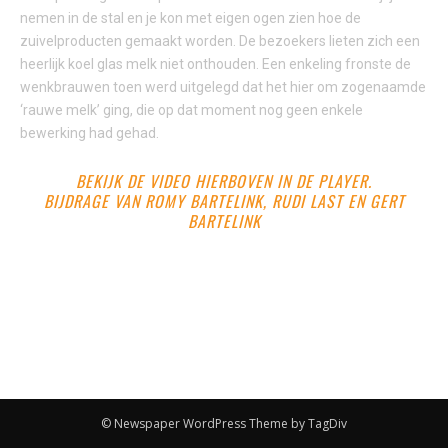
nemen in de stal en je kon met eigen ogen zien hoe de
zuivelproducten gemaakt worden. De bezoekers lieten zich een
heerlijk koel glas melk niet onthouden. Een enkeling fronste de
wenkbrauwen toen werd uitgelegd dat het hier om zogenaamde
‘rauwe melk’ ging, die op dat moment nog geen enkele
bewerking had gehad.
BEKIJK DE VIDEO HIERBOVEN IN DE PLAYER.
BIJDRAGE VAN ROMY BARTELINK, RUDI LAST EN GERT
BARTELINK
© Newspaper WordPress Theme by TagDiv