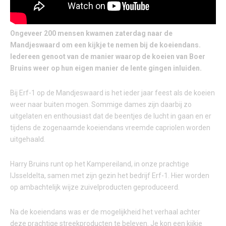
Ongeveer 200 mensen kwamen zaterdag naar de
Mandjeswaard om een kijkje te nemen bij de koeiendans.
Iedereen genoot van de manier waarop de koeien van Boer
Bruins weer op hun eigen manier de lente gingen inluiden.
Bij Erf-1 op de Mandjeswaard is het ieder jaar feest als de koeien
weer naar buiten mogen. Sommige dames zijn daarbij zo
uitgelaten en enthousiast dat de beentjes de lucht in gaan en er
tijdens de zogenaamde koeiendans vreemde capriolen worden
uitgehaald.
Harry Bruins runt op het Kampereiland, in onze prachtige
IJsseldelta, samen met zijn gezin het bedrijf Erf-1. Hier worden
op ambachtelijk wijze zuivelproducten geproduceerd.
Na de koeiendans was er de mogelijkheid het verhaal achter
deze prachtige streekproducten te beleven. Je kon een kijkje