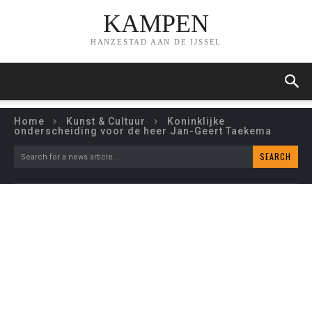
KAMPEN
HANZESTAD AAN DE IJSSEL
Home
Kunst & Cultuur
Koninklijke
onderscheiding voor de heer Jan-Geert Taekema
SEARCH
Search for a news article...
KONINKLIJKE
ONDERSCHEIDING VOOR
DE HEER JAN-GEERT