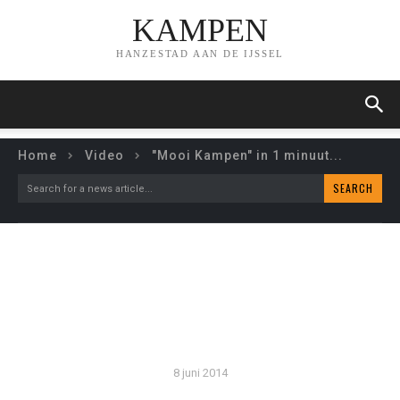
KAMPEN
HANZESTAD AAN DE IJSSEL
Home
Video
"Mooi Kampen" in 1 minuut...
SEARCH
Search for a news article...
“MOOI KAMPEN” IN 1
MINUUT…
8 juni 2014