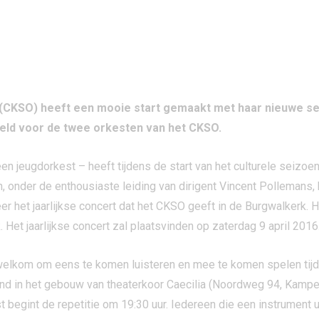
 (CKSO) heeft een mooie start gemaakt met haar nieuwe 
meld voor de twee orkesten van het CKSO.
n jeugdorkest – heeft tijdens de start van het culturele seizo
n, onder de enthousiaste leiding van dirigent Vincent Pollemans
r het jaarlijkse concert dat het CKSO geeft in de Burgwalkerk. H
Het jaarlijkse concert zal plaatsvinden op zaterdag 9 april 2016
welkom om eens te komen luisteren en mee te komen spelen tijde
d in het gebouw van theaterkoor Caecilia (Noordweg 94, Kampen
st begint de repetitie om 19:30 uur. Iedereen die een instrument