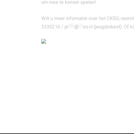
om mee te komen spelen!
Wilt u meer informatie over het CKSO, neem
3330216 /
je
***
@
**
so.nl
(jeugdorkest). Of k