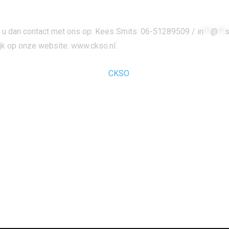
t u dan contact met ons op: Kees Smits: 06-51289509 /
in
**
@
**
s
ijk op onze website: www.ckso.nl.