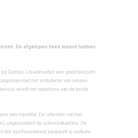
seizoen. De afgelopen twee maand hebben
en bij Quintus IJsselmuiden een goed bezocht
, begonnen met het instuderen van nieuwe
iervoor wordt het repertoire van de beide
.
ns een repetitie. De orkesten van het
), uitgezonderd de schoolvakanties. De
 uit het symfonieorkest bespeelt is welkom