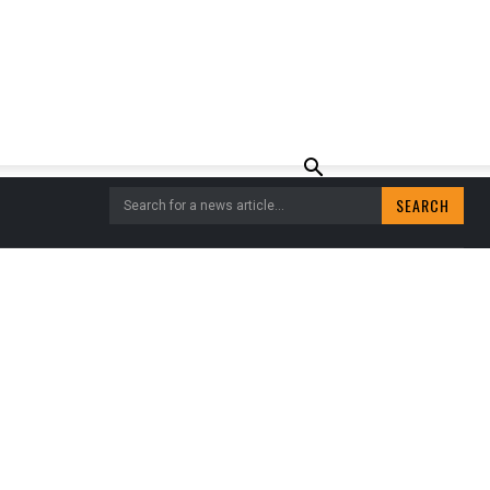
SEARCH
Search for a news article...
OEN CKSO