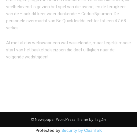
veelbelovend is gezien het spel van die avond, en de terugkeer
van de – ook dit keer weer dunkende – Cedric Njeumen. De
personele overmacht van Be Quick leidde echter tot een 47-68
verlies.
Al met al dus weliswaar een wat wisselende, maar tegelijk mooie
start van het basketbalseizoen die doet uitkijken naar de
volgende wedstrijden!
© Newspaper WordPress Theme by TagDiv
Protected by
Security by CleanTalk