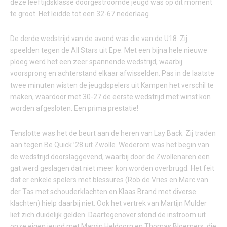
deze leeftijdsklasse doorgestroomde jeugd was op dit moment
te groot. Het leidde tot een 32-67 nederlaag.
De derde wedstrijd van de avond was die van de U18. Zij
speelden tegen de All Stars uit Epe. Met een bijna hele nieuwe
ploeg werd het een zeer spannende wedstrijd, waarbij
voorsprong en achterstand elkaar afwisselden. Pas in de laatste
twee minuten wisten de jeugdspelers uit Kampen het verschil te
maken, waardoor met 30-27 de eerste wedstrijd met winst kon
worden afgesloten. Een prima prestatie!
Tenslotte was het de beurt aan de heren van Lay Back. Zij traden
aan tegen Be Quick ’28 uit Zwolle. Wederom was het begin van
de wedstrijd doorslaggevend, waarbij door de Zwollenaren een
gat werd geslagen dat niet meer kon worden overbrugd. Het feit
dat er enkele spelers met blessures (Rob de Vries en Marc van
der Tas met schouderklachten en Klaas Brand met diverse
klachten) hielp daarbij niet. Ook het vertrek van Martijn Mulder
liet zich duidelijk gelden. Daartegenover stond de instroom uit
onze eigen jeugd met Marvin Heldoorn en Thomas Bloemers, die