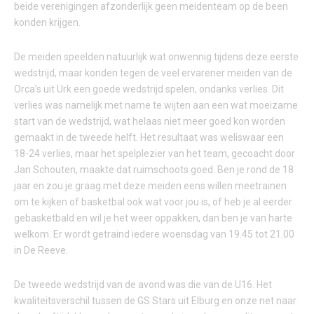
beide verenigingen afzonderlijk geen meidenteam op de been
konden krijgen.
De meiden speelden natuurlijk wat onwennig tijdens deze eerste
wedstrijd, maar konden tegen de veel ervarener meiden van de
Orca’s uit Urk een goede wedstrijd spelen, ondanks verlies. Dit
verlies was namelijk met name te wijten aan een wat moeizame
start van de wedstrijd, wat helaas niet meer goed kon worden
gemaakt in de tweede helft. Het resultaat was weliswaar een
18-24 verlies, maar het spelplezier van het team, gecoacht door
Jan Schouten, maakte dat ruimschoots goed. Ben je rond de 18
jaar en zou je graag met deze meiden eens willen meetrainen
om te kijken of basketbal ook wat voor jou is, of heb je al eerder
gebasketbald en wil je het weer oppakken, dan ben je van harte
welkom. Er wordt getraind iedere woensdag van 19.45 tot 21.00
in De Reeve.
De tweede wedstrijd van de avond was die van de U16. Het
kwaliteitsverschil tussen de GS Stars uit Elburg en onze net naar