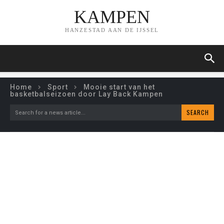
KAMPEN
HANZESTAD AAN DE IJSSEL
Home
Sport
Mooie start van het
basketbalseizoen door Lay Back Kampen
SEARCH
Search for a news article...
MOOIE START VAN HET
BASKETBALSEIZOEN
DOOR LAY BACK KAMPEN