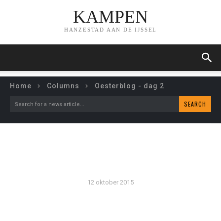
KAMPEN
HANZESTAD AAN DE IJSSEL
Home
Columns
Oesterblog - dag 2
SEARCH
Search for a news article...
OESTERBLOG – DAG 2
12 oktober 2015