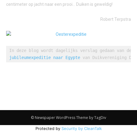
centimeter op jacht naar een prooi… Duiken is geweldig!
Robert Terpstra
jubileumexpeditie naar Egypte
 van Duikvereniging De 
© Newspaper WordPress Theme by TagDiv
Protected by
Security by CleanTalk