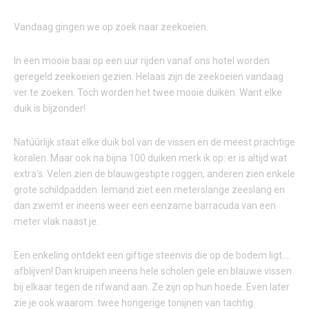
Vandaag gingen we op zoek naar zeekoeien.
In een mooie baai op een uur rijden vanaf ons hotel worden
geregeld zeekoeien gezien. Helaas zijn de zeekoeien vandaag
ver te zoeken. Toch worden het twee mooie duiken. Want elke
duik is bijzonder!
Natúúrlijk staat elke duik bol van de vissen en de meest prachtige
koralen. Maar ook na bijna 100 duiken merk ik op: er is altijd wat
extra’s. Velen zien de blauwgestipte roggen, anderen zien enkele
grote schildpadden. Iemand ziet een meterslange zeeslang en
dan zwemt er ineens weer een eenzame barracuda van een
meter vlak naast je.
Een enkeling ontdekt een giftige steenvis die op de bodem ligt….
afblijven! Dan kruipen ineens hele scholen gele en blauwe vissen
bij elkaar tegen de rifwand aan. Ze zijn op hun hoede. Even later
zie je ook waarom: twee hongerige tonijnen van tachtig