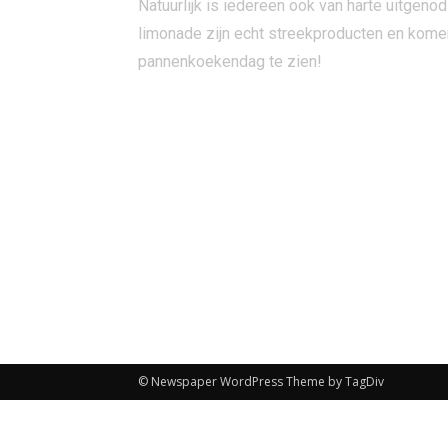
Natuurlijk is iedereen ook van harte uitge
limonade zijn echt streekproducten en komen 
pannenkoekendag te zien!
© Newspaper WordPress Theme by TagDiv