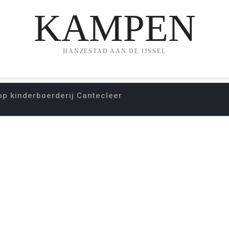
KAMPEN
HANZESTAD AAN DE IJSSEL
p kinderboerderij Cantecleer
KENDAG OP KINDE
CANTECLEER