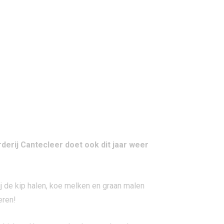
erij Cantecleer doet ook dit jaar weer
j de kip halen, koe melken en graan malen
eren!