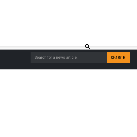
SEARCH
Search for a news article...
RBOERDERIJ