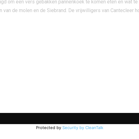
nodigd om een vers gebakken pannenkoek te komen eten en wat t
van de molen en de Siebrand. De vrijwilligers van Cantecleer hop
Protected by
Security by CleanTalk