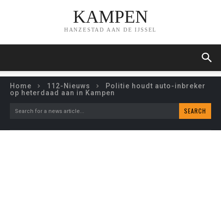
KAMPEN
HANZESTAD AAN DE IJSSEL
Home
112-Nieuws
Politie houdt auto-inbreker
op heterdaad aan in Kampen
SEARCH
Search for a news article...
POLITIE HOUDT AUTO-
INBREKER OP HETERDAAD
AAN IN KAMPEN