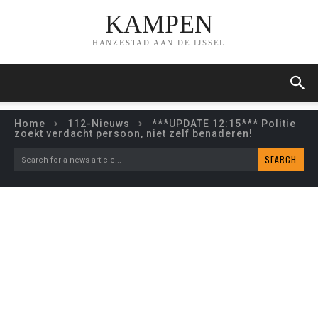
KAMPEN
HANZESTAD AAN DE IJSSEL
Home
112-Nieuws
***UPDATE 12:15*** Politie
zoekt verdacht persoon, niet zelf benaderen!
SEARCH
Search for a news article...
***UPDATE 12:15***
POLITIE ZOEKT VERDACHT
PERSOON, NIET ZELF