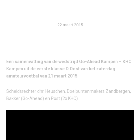
AHEAD TV)
22 maart 2015
Een samenvatting van de wedstrijd Go-Ahead Kampen – KHC
Kampen uit de eerste klasse D Oost van het zaterdag
amateurvoetbal van 21 maart 2015
.
Scheidsrechter dhr. Heuschen. Doelpuntenmakers Zandbergen,
Bakker (Go-Ahead) en Post (2x KHC).