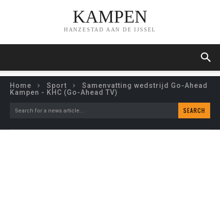
KAMPEN
HANZESTAD AAN DE IJSSEL
Home
Sport
Samenvatting wedstrijd Go-Ahead
Kampen - KHC (Go-Ahead TV)
SEARCH
Search for a news article...
SAMENVATTING
WEDSTRIJD GO-AHEAD
KAMPEN – KHC (GO-