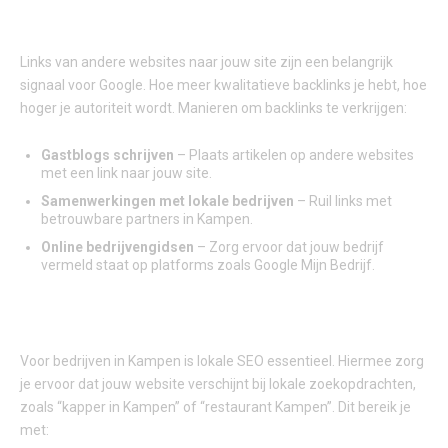
3. LINKBUILDING: DE AUTORITEIT VAN JE WEBSITE
VERSTERKEN
Links van andere websites naar jouw site zijn een belangrijk
signaal voor Google. Hoe meer kwalitatieve backlinks je hebt, hoe
hoger je autoriteit wordt. Manieren om backlinks te verkrijgen:
Gastblogs schrijven
– Plaats artikelen op andere websites
met een link naar jouw site.
Samenwerkingen met lokale bedrijven
– Ruil links met
betrouwbare partners in Kampen.
Online bedrijvengidsen
– Zorg ervoor dat jouw bedrijf
vermeld staat op platforms zoals Google Mijn Bedrijf.
LOKALE SEO VOOR BEDRIJVEN IN KAMPEN
Voor bedrijven in Kampen is lokale SEO essentieel. Hiermee zorg
je ervoor dat jouw website verschijnt bij lokale zoekopdrachten,
zoals “kapper in Kampen” of “restaurant Kampen”. Dit bereik je
met: