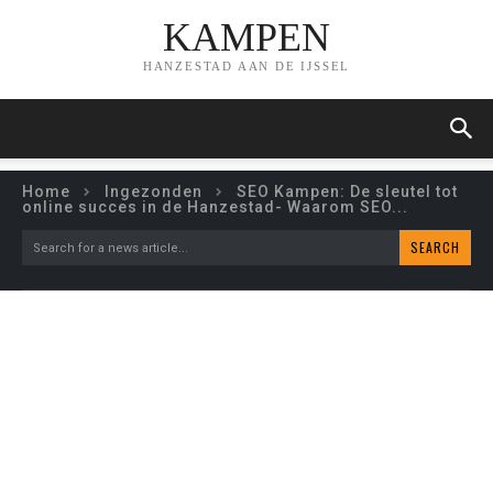
KAMPEN
HANZESTAD AAN DE IJSSEL
Home
Ingezonden
SEO Kampen: De sleutel tot
online succes in de Hanzestad- Waarom SEO...
SEARCH
Search for a news article...
SEO KAMPEN: DE SLEUTEL
TOT ONLINE SUCCES IN
DE HANZESTAD- WAAROM