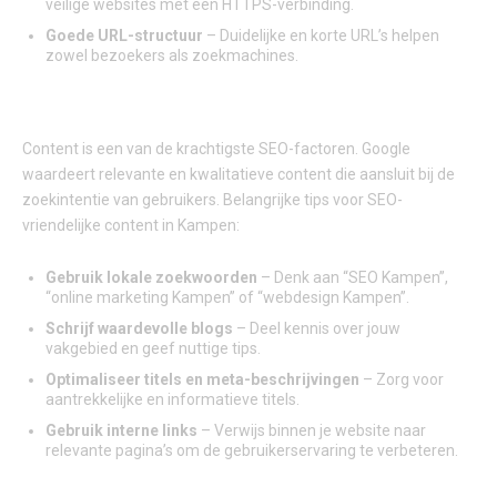
veilige websites met een HTTPS-verbinding.
Goede URL-structuur
– Duidelijke en korte URL’s helpen
zowel bezoekers als zoekmachines.
2. CONTENT: DE SLEUTEL TOT ZICHTBAARHEID
Content is een van de krachtigste SEO-factoren. Google
waardeert relevante en kwalitatieve content die aansluit bij de
zoekintentie van gebruikers. Belangrijke tips voor SEO-
vriendelijke content in Kampen:
Gebruik lokale zoekwoorden
– Denk aan “SEO Kampen”,
“online marketing Kampen” of “webdesign Kampen”.
Schrijf waardevolle blogs
– Deel kennis over jouw
vakgebied en geef nuttige tips.
Optimaliseer titels en meta-beschrijvingen
– Zorg voor
aantrekkelijke en informatieve titels.
Gebruik interne links
– Verwijs binnen je website naar
relevante pagina’s om de gebruikerservaring te verbeteren.