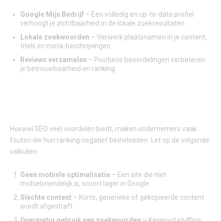
Google Mijn Bedrijf
– Een volledig en up-to-date profiel
verhoogt je zichtbaarheid in de lokale zoekresultaten.
Lokale zoekwoorden
– Verwerk plaatsnamen in je content,
titels en meta-beschrijvingen.
Reviews verzamelen
– Positieve beoordelingen verbeteren
je betrouwbaarheid en ranking.
VEELGEMAAKTE SEO-FOUTEN EN HOE JE ZE
VOORKOMT
Hoewel SEO veel voordelen biedt, maken ondernemers vaak
fouten die hun ranking negatief beïnvloeden. Let op de volgende
valkuilen:
Geen mobiele optimalisatie
– Een site die niet
mobielvriendelijk is, scoort lager in Google.
Slechte content
– Korte, generieke of gekopieerde content
wordt afgestraft.
Overmatig gebruik van zoekwoorden
– Keyword stuffing