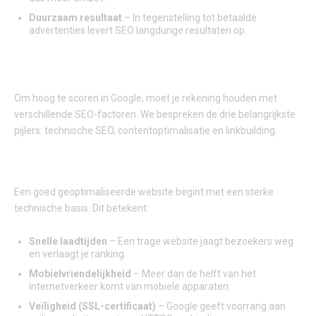
Duurzaam resultaat
– In tegenstelling tot betaalde
advertenties levert SEO langdurige resultaten op.
DE BASISPRINCIPES VAN SEO KAMPEN
Om hoog te scoren in Google, moet je rekening houden met
verschillende SEO-factoren. We bespreken de drie belangrijkste
pijlers: technische SEO, contentoptimalisatie en linkbuilding.
1. TECHNISCHE SEO: DE FUNDERING VAN JE WEBSITE
Een goed geoptimaliseerde website begint met een sterke
technische basis. Dit betekent:
Snelle laadtijden
– Een trage website jaagt bezoekers weg
en verlaagt je ranking.
Mobielvriendelijkheid
– Meer dan de helft van het
internetverkeer komt van mobiele apparaten.
Veiligheid (SSL-certificaat)
– Google geeft voorrang aan