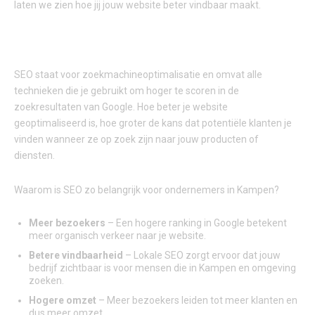
laten we zien hoe jij jouw website beter vindbaar maakt.
WAT IS SEO EN WAAROM HEB JE HET NODIG?
SEO staat voor zoekmachineoptimalisatie en omvat alle
technieken die je gebruikt om hoger te scoren in de
zoekresultaten van Google. Hoe beter je website
geoptimaliseerd is, hoe groter de kans dat potentiële klanten je
vinden wanneer ze op zoek zijn naar jouw producten of
diensten.
Waarom is SEO zo belangrijk voor ondernemers in Kampen?
Meer bezoekers
– Een hogere ranking in Google betekent
meer organisch verkeer naar je website.
Betere vindbaarheid
– Lokale SEO zorgt ervoor dat jouw
bedrijf zichtbaar is voor mensen die in Kampen en omgeving
zoeken.
Hogere omzet
– Meer bezoekers leiden tot meer klanten en
dus meer omzet.