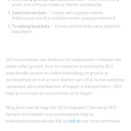
werkt averechts en maakt je teksten onnatuurlijk.
Geen interne links
– Zonder een logische interne
linkstructuur wordt je website minder goed geïndexeerd.
Te weinig backlinks
– Zonder externe links zal je autoriteit
laag blijven.
ZET SEO IN VOOR ONLINE GROEI
SEO is onmisbaar voor bedrijven en organisaties in Kampen die
online willen groeien. Door te investeren in technische SEO,
waardevolle content en sterke linkbuilding vergroot je je
zichtbaarheid en trek je meer klanten aan. Of je nu een webshop,
restaurant, advocatenkantoor of kapper in Kampen bent – SEO
helpt je om boven de concurrentie uit te stijgen.
Wil jij direct aan de slag met SEO in Kampen? Dan kun je SEO
Kampen inschakelen voor professionele hulp bij
zoekmachineoptimalisatie.Kijk op
bo5.nl
voor meer informatie