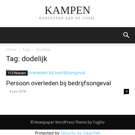
KAMPEN
HANZESTAD AAN DE IJSSEL
Home
Tags
Dodelijk
Tag: dodelijk
112-Nieuws
Persoon overleden bij bedrijfsongeval
-
4 juni 2018
0
© Newspaper WordPress Theme by TagDiv
Protected by
Security by CleanTalk