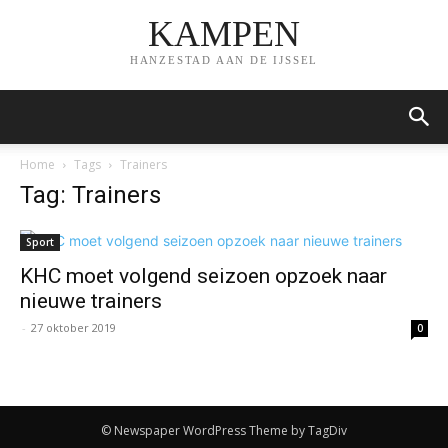
KAMPEN
HANZESTAD AAN DE IJSSEL
Home
Tags
Trainers
Tag: Trainers
Sport
KHC moet volgend seizoen opzoek naar
nieuwe trainers
-
27 oktober 2019
0
© Newspaper WordPress Theme by TagDiv