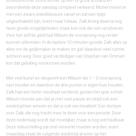
scheidsrechter stond echter op een te grote afstand en
beoordeelde deze aanslag compleet verkeerd. Michel moest er
met een zware enkelblessure vanaf en zal een tijdje
uitgeschakeld zijn, triest maar helaas. Zalk kreeg daarna nog
twee goede mogelijkheden, maar kon ook die niet verzilveren.
Voor het zelfde geld had Wilsum de voorsprong nog verder
kunnen uitbreiden. In de laatste 10 minuten gooide Zalk alles op
alles om de gelijkmaker te maken en gaf daardoor veel ruimte
achterin weg. Door goed verdedigen van Stephan van Ommen
kon dat gelukkig voorkomen worden.
Met veel kunst en vliegwerk kon Wilsum die 1 – 0 voorsprong
vast houden en daardoor de drie punten in eigen huis houden.
Zalk had een beter resultaat verdiend, gezien het spel, echter
Wilsum toonde aan dat je met veel passie en strijd ook een
wedstrijd kan winnen en dat is ook een kwaliteit. Een domper
voor Zalk, die nog tracht mee te doen voor een periode. Door
deze nederlaag wordt dat moeilijker, maar is nog wel haalbaar.
Deze teleurstelling zal snel verwerkt moeten worden, want
maandag staat de volgende wedstrijd al weer op het