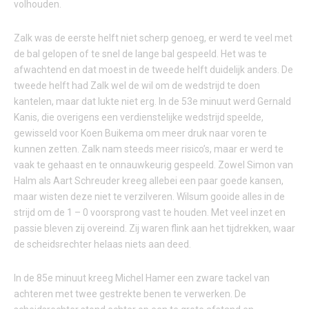
volhouden.
Zalk was de eerste helft niet scherp genoeg, er werd te veel met
de bal gelopen of te snel de lange bal gespeeld. Het was te
afwachtend en dat moest in de tweede helft duidelijk anders. De
tweede helft had Zalk wel de wil om de wedstrijd te doen
kantelen, maar dat lukte niet erg. In de 53e minuut werd Gernald
Kanis, die overigens een verdienstelijke wedstrijd speelde,
gewisseld voor Koen Buikema om meer druk naar voren te
kunnen zetten. Zalk nam steeds meer risico’s, maar er werd te
vaak te gehaast en te onnauwkeurig gespeeld. Zowel Simon van
Halm als Aart Schreuder kreeg allebei een paar goede kansen,
maar wisten deze niet te verzilveren. Wilsum gooide alles in de
strijd om de 1 – 0 voorsprong vast te houden. Met veel inzet en
passie bleven zij overeind. Zij waren flink aan het tijdrekken, waar
de scheidsrechter helaas niets aan deed.
In de 85e minuut kreeg Michel Hamer een zware tackel van
achteren met twee gestrekte benen te verwerken. De