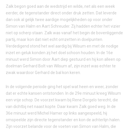
Zalk begon goed aan de wedstrijd en wilde, net als een week
eerder, de tegenstander direct onder druk zetten. Dat leverde
dan ook al gelijk twee aardige mogelijkheden op voor onder
Simon van Halm en Aart Schreuder. Zij hadden echter het vizier
niet op scherp staan. Zalk was vanaf het begin de bovenliggende
partij, maar kon dat niet echt omzetten in doelpunten.
Verdedigend stond het wel aardig bij Wilsum en met de nodige
inzet en geluk konden zij het doel schoon houden. In de 16e
minuut werd Simon door Aart diep gestuurd en hij kon alleen op
doelman Gerhard Bolt van Wilsum af, zijn inzet was echter te
zwak waardoor Gerhard de bal kon keren.
In de volgende periode ging het spel wat heen en weer, zonder
dat er echte kansen ontstonden. In de 29e minuut kreeg Wilsum
een vrije schop. De voorzet kwam bij Rene Dorgelo terecht, die
van dichtbij net naast kopte. Daar kwam Zalk goed weg. In de
36e minuut werd Michel Hamer op links aangespeeld, hij
omspeelde zijn directe tegenstander en kon de achterlijn halen.
Zijn voorzet belande voor de voeten van Simon van Halm, die