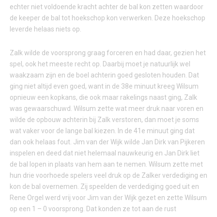
echter niet voldoende kracht achter de bal kon zetten waardoor
de keeper de bal tot hoekschop kon verwerken. Deze hoekschop
leverde helaas niets op.
Zalk wilde de voorsprong graag forceren en had daar, gezien het
spel, ook het meeste recht op. Daarbij moet je natuurlijk wel
waakzaam zijn en de boel achterin goed gesloten houden. Dat
ging niet altijd even goed, want in de 38e minuut kreeg Wilsum
opnieuw een kopkans, die ook maar rakelings naast ging, Zalk
was gewaarschuwd. Wilsum zette wat meer druk naar voren en
wilde de opbouw achterin bij Zalk verstoren, dan moet je soms
wat vaker voor de lange bal kiezen. In de 41e minuut ging dat
dan ook helaas fout. Jim van der Wijk wilde Jan Dirk van Pijkeren
inspelen en deed dat niet helemaal nauwkeurig en Jan Dirk liet
de bal lopen in plaats van hem aan te nemen. Wilsum zette met
hun drie voorhoede spelers veel druk op de Zalker verdediging en
kon de bal overnemen. Zij speelden de verdediging goed uit en
Rene Orgel werd vrij voor Jim van der Wijk gezet en zette Wilsum
op een 1 – 0 voorsprong. Dat konden ze tot aan de rust