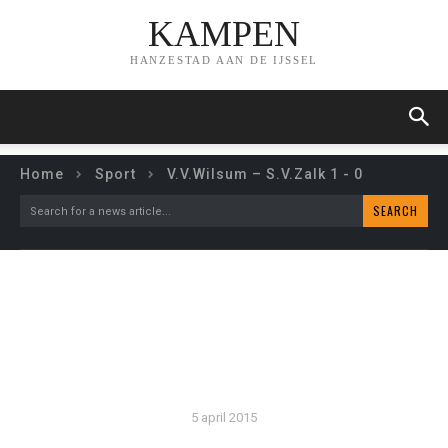
KAMPEN
HANZESTAD AAN DE IJSSEL
Home
Sport
V.V.Wilsum – S.V.Zalk 1 - 0
SEARCH
Search for a news article...
V.V.WILSUM – S.V.ZALK 1
– 0
5 april 2015