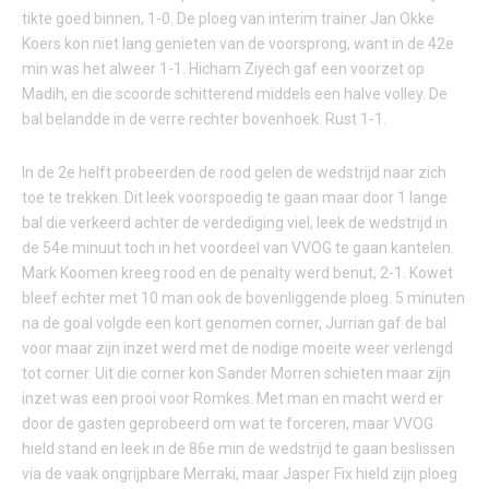
tikte goed binnen, 1-0. De ploeg van interim trainer Jan Okke
Koers kon niet lang genieten van de voorsprong, want in de 42e
min was het alweer 1-1. Hicham Ziyech gaf een voorzet op
Madih, en die scoorde schitterend middels een halve volley. De
bal belandde in de verre rechter bovenhoek. Rust 1-1.
In de 2e helft probeerden de rood gelen de wedstrijd naar zich
toe te trekken. Dit leek voorspoedig te gaan maar door 1 lange
bal die verkeerd achter de verdediging viel, leek de wedstrijd in
de 54e minuut toch in het voordeel van VVOG te gaan kantelen.
Mark Koomen kreeg rood en de penalty werd benut, 2-1. Kowet
bleef echter met 10 man ook de bovenliggende ploeg. 5 minuten
na de goal volgde een kort genomen corner, Jurrian gaf de bal
voor maar zijn inzet werd met de nodige moeite weer verlengd
tot corner. Uit die corner kon Sander Morren schieten maar zijn
inzet was een prooi voor Romkes. Met man en macht werd er
door de gasten geprobeerd om wat te forceren, maar VVOG
hield stand en leek in de 86e min de wedstrijd te gaan beslissen
via de vaak ongrijpbare Merraki, maar Jasper Fix hield zijn ploeg