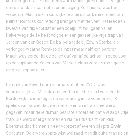
kon brengen. Na 19 minuten kwam Madih goed door, er volgde
een schot dat maar net voorlangs ging. Kort hierna was het
wederom Madih die in kansrijke positie schoot, maar doelman
Reinier Romkes kon redding brengen met de voet. Het leek een
kwestie van tijd voordat er een doelpunt zou gaan vallen.
Halverwege de 1e helft volgde er een gevaarlijke vrije trap van
Jeroen van den Bosch. De bal belandde bij Edwin Starke, die
verlengde waarna Romkes de inzet maar half kon pareren.
Madih was eerder bij de bal en gaf vanaf de achterlijn goed voor
op de vrijstaande Yoshua van Marle, helaas voor de rood gelen
ging zijn kopbal over.
De druk van Kowet nam daarna wat af en VVOG was
voornamelijk via Merraki dreigend. In de 40e min kwamen de
Harderwijkers iets tegen de verhouding in op voorsprong. 3
spelers van Kowet dachten dat er een vrije trap mee werd
gegeven, maar de leidsman besliste anders en gaf VVOG de vrije
trap. Die werd snel genomen en via de linkerkant kon Rick
Boersma doorkomen en een voorzet afleveren bij spits Erwin
Schouten. De ervaren spits wist wel raad met dit buitenkansje en