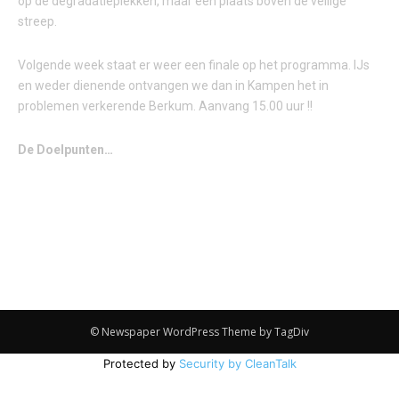
op de degradatieplekken, maar één plaats boven de veilige
streep.
Volgende week staat er weer een finale op het programma. IJs
en weder dienende ontvangen we dan in Kampen het in
problemen verkerende Berkum. Aanvang 15.00 uur !!
De Doelpunten…
© Newspaper WordPress Theme by TagDiv
Protected by
Security by CleanTalk