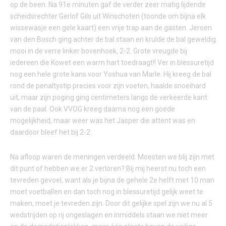
op de been. Na 91e minuten gaf de verder zeer matig lijdende
scheidsrechter Gerlof Gils uit Winschoten (toonde om bijna elk
wissewasje een gele kaart) een vrije trap aan de gasten. Jeroen
van den Bosch ging achter de bal staan en krulde de bal geweldig
mooi in de verre linker bovenhoek, 2-2. Grote vreugde bij
iedereen die Kowet een warm hart toedraagt!! Ver in blessuretijd
nog een hele grote kans voor Yoshua van Marle. Hij kreeg de bal
rond de penaltystip precies voor zijn voeten, haalde snoeihard
uit, maar zijn poging ging centimeters langs de verkeerde kant
van de paal. Ook VVOG kreeg daarna nog een goede
mogelijkheid, maar weer was het Jasper die attent was en
daardoor bleef het bij 2-2.
Na afloop waren de meningen verdeeld. Moesten we blij zijn met
dit punt of hebben we er 2 verloren? Bij mij heerst nu toch een
tevreden gevoel, want als je bijna de gehele 2e helft met 10 man
moet voetballen en dan toch nog in blessuretijd gelijk weet te
maken, moet je tevreden zijn. Door dit gelijke spel zijn we nu al 5
wedstrijden op rij ongeslagen en inmiddels staan we niet meer