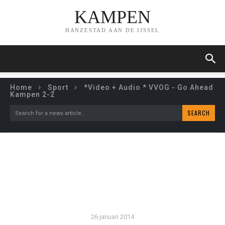
KAMPEN
HANZESTAD AAN DE IJSSEL
Home
Sport
*Video + Audio * VVOG - Go Ahead
Kampen 2-2
SEARCH
Search for a news article...
*VIDEO + AUDIO * VVOG –
GO AHEAD KAMPEN 2-2
26 januari 2014