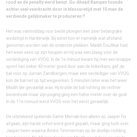
rood en de penalty werd benut. Go-Ahead Kampen toonde
echter veel veerkracht door in blessuretijd met 10 man de
verdiende gelijkmaker te produceren !!
Het was vanmiddag voor beide ploegen een zeer belangrijke
wedstrijd in Harderwijk. Bij winst kon er namelijk wat afstand
genomen worden van de onderste plekken. Madih Doufikar had
het weer eens op zijn heupen en hij was een plaag voor de
verdediging van VVOG. In de 1e minuut kwam hij met een knappe
sprint van zeker 40 meter goed door aan de linkerkant, gaf de
bal voor op Jurrian Zandbergen, maar een verdediger van VVOG
kon de bal net op tijd wegwerken. 5 minuten later was het weer
Madih die gevaarlijk was. Hij krulde de bal richting de rechter
bovenhoek maar zijn poging ging een halve meter over de goal.
In de 11e minuut werd VVOG voor het eerst gevaarlijk.
De uitstekend spelende Samir Merraki kon alleen op Jasper Fix
afgaan, zijn harde schot werd goed gepakt, maar ging toch over
Jasper heen waarna Andre Timmerman op de doellijn redding