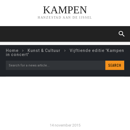
KAMPEN
HANZESTAD AAN DE IJSSEL
Home
Kunst & Cultuur
Vijftiende editie 'Kampen
in concert'
SEARCH
Search for a news article...
VIJFTIENDE EDITIE
‘KAMPEN IN CONCERT’
14 november 2015