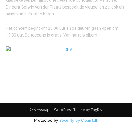
klassieke werken alsook het bekende Conquest of Paradise.
Dirigent Gerwin van der Plaats bespeelt de vleugel en zal ook als
solist van zich laten horen.
Het concert begint om 20.00 uur en de deuren gaan open om
19.30 uur. De toegang is gratis. Van harte welkom.
© Newspaper WordPress Theme by TagDiv
Protected by
Security by CleanTalk