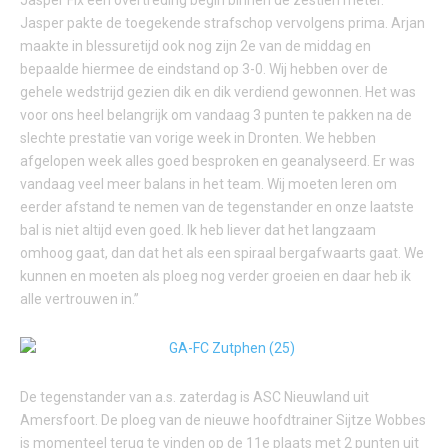
Jasper Fix een overtreding begin binnen de zestien meter.
Jasper pakte de toegekende strafschop vervolgens prima. Arjan
maakte in blessuretijd ook nog zijn 2e van de middag en
bepaalde hiermee de eindstand op 3-0. Wij hebben over de
gehele wedstrijd gezien dik en dik verdiend gewonnen. Het was
voor ons heel belangrijk om vandaag 3 punten te pakken na de
slechte prestatie van vorige week in Dronten. We hebben
afgelopen week alles goed besproken en geanalyseerd. Er was
vandaag veel meer balans in het team. Wij moeten leren om
eerder afstand te nemen van de tegenstander en onze laatste
bal is niet altijd even goed. Ik heb liever dat het langzaam
omhoog gaat, dan dat het als een spiraal bergafwaarts gaat. We
kunnen en moeten als ploeg nog verder groeien en daar heb ik
alle vertrouwen in.’’
De tegenstander van a.s. zaterdag is ASC Nieuwland uit
Amersfoort. De ploeg van de nieuwe hoofdtrainer Sijtze Wobbes
is momenteel terug te vinden op de 11e plaats met 2 punten uit