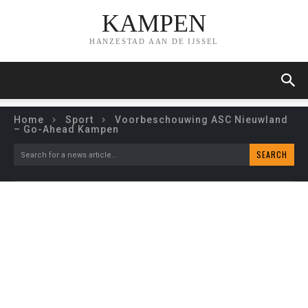
KAMPEN
HANZESTAD AAN DE IJSSEL
Home
Sport
Voorbeschouwing ASC Nieuwland
– Go-Ahead Kampen
SEARCH
Search for a news article...
VOORBESCHOUWING ASC
NIEUWLAND – GO-AHEAD
KAMPEN