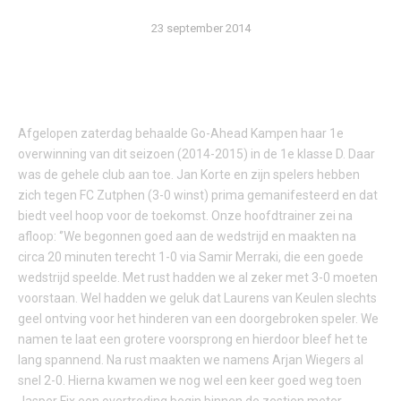
23 september 2014
Afgelopen zaterdag behaalde Go-Ahead Kampen haar 1e
overwinning van dit seizoen (2014-2015) in de 1e klasse D. Daar
was de gehele club aan toe. Jan Korte en zijn spelers hebben
zich tegen FC Zutphen (3-0 winst) prima gemanifesteerd en dat
biedt veel hoop voor de toekomst. Onze hoofdtrainer zei na
afloop: ‘’We begonnen goed aan de wedstrijd en maakten na
circa 20 minuten terecht 1-0 via Samir Merraki, die een goede
wedstrijd speelde. Met rust hadden we al zeker met 3-0 moeten
voorstaan. Wel hadden we geluk dat Laurens van Keulen slechts
geel ontving voor het hinderen van een doorgebroken speler. We
namen te laat een grotere voorsprong en hierdoor bleef het te
lang spannend. Na rust maakten we namens Arjan Wiegers al
snel 2-0. Hierna kwamen we nog wel een keer goed weg toen