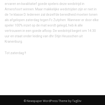
ervaren en kwalitatief goede spelers deze wedstrijd in
Amersfoort winnen. Maar makkelijke wedstrijden zijn er niet in
de 1e klasse D. Iedereen zal dezelfde bereidheid moeten tonen
als afgelopen zaterdag tegen Fc Zutphen. Wanneer er door elke
speler 100% inzet op de mat wordt gelegd, heb ik alle
vertrouwen in een goede afloop. De wedstrijd begint om 14.30
uur en staat onder leiding van dhr Stijn Heusschen uit
Kranenburg.
Tot zaterdag !!
© Newspaper WordPress Theme by TagDiv