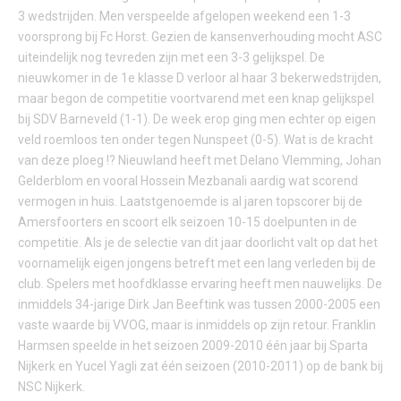
3 wedstrijden. Men verspeelde afgelopen weekend een 1-3
voorsprong bij Fc Horst. Gezien de kansenverhouding mocht ASC
uiteindelijk nog tevreden zijn met een 3-3 gelijkspel. De
nieuwkomer in de 1e klasse D verloor al haar 3 bekerwedstrijden,
maar begon de competitie voortvarend met een knap gelijkspel
bij SDV Barneveld (1-1). De week erop ging men echter op eigen
veld roemloos ten onder tegen Nunspeet (0-5). Wat is de kracht
van deze ploeg !? Nieuwland heeft met Delano Vlemming, Johan
Gelderblom en vooral Hossein Mezbanali aardig wat scorend
vermogen in huis. Laatstgenoemde is al jaren topscorer bij de
Amersfoorters en scoort elk seizoen 10-15 doelpunten in de
competitie. Als je de selectie van dit jaar doorlicht valt op dat het
voornamelijk eigen jongens betreft met een lang verleden bij de
club. Spelers met hoofdklasse ervaring heeft men nauwelijks. De
inmiddels 34-jarige Dirk Jan Beeftink was tussen 2000-2005 een
vaste waarde bij VVOG, maar is inmiddels op zijn retour. Franklin
Harmsen speelde in het seizoen 2009-2010 één jaar bij Sparta
Nijkerk en Yucel Yagli zat één seizoen (2010-2011) op de bank bij
NSC Nijkerk.