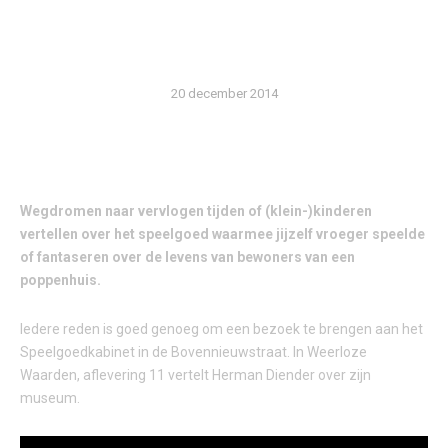
TIJDEN HERLEVEN IN HET
SPEELGOEDKABINET’
20 december 2014
Wegdromen naar vervlogen tijden of (klein-)kinderen
vertellen over het speelgoed waarmee jijzelf vroeger speelde
of fantaseren over de levens van bewoners van een
poppenhuis.
Iedere reden is goed genoeg om een bezoek te brengen aan het
Speelgoedkabinet in de Bovennieuwstraat. In Weerloze
Waarden, aflevering 11 vertelt Herman Diender over zijn
museum.