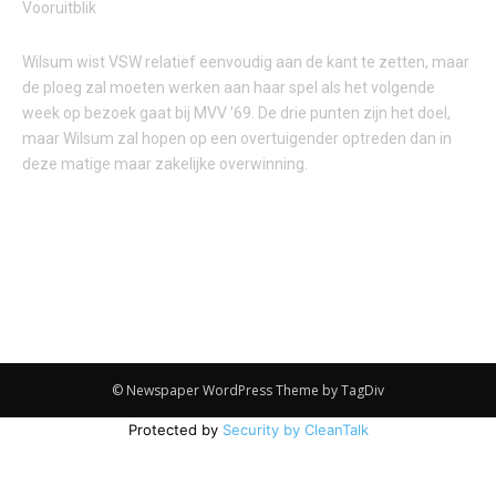
Vooruitblik
Wilsum wist VSW relatief eenvoudig aan de kant te zetten, maar
de ploeg zal moeten werken aan haar spel als het volgende
week op bezoek gaat bij MVV ’69. De drie punten zijn het doel,
maar Wilsum zal hopen op een overtuigender optreden dan in
deze matige maar zakelijke overwinning.
© Newspaper WordPress Theme by TagDiv
Protected by
Security by CleanTalk