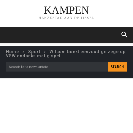
KAMPEN
HANZESTAD AAN DE IJSSEL
Home
Sport
Wilsum boekt eenvoudige zege op
VSW ondanks matig spel
SEARCH
Search for a news article...
WILSUM BOEKT
EENVOUDIGE ZEGE OP
VSW ONDANKS MATIG