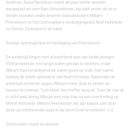
doelman Jesse Riezebos moest dit plan echter worden
aangepast en nam Bart Schoonhoven zijn plek onder de lat in.
Verder stonden onder anderen basisdebutant William
Peereboom en het betrouwbare verdedigingsduo Noël Hofstede
en Dennis Zwanepol in de basis.
Rustige openingsfase en bevlieging van Peereboom
De wedstrijd begon met afwachtend spel van beide ploegen.
VSW probeerde met lange ballen gevaar te stichten, maar
Wilsum had verdedigend de zaken goed op orde, met name
dankzij de solide optredens van Noël Hofstede. Naarmate de
wedstrijd vorderde, begon Wilsum meer druk te zetten en
kansen te creëren. Toch bleef een treffer lang uit. Toen de rust al
in zicht leek, kreeg Wilsum een vrije trap na een overtreding op
Melvin Hofstede. William Peereboom liet zijn klasse zien door
deze op schitterende wijze in de verre hoek te schieten: 1-0.
Ontevreden coach en wissels