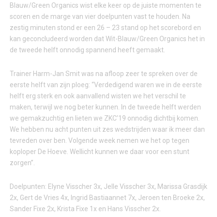
Blauw/Green Organics wist elke keer op de juiste momenten te
scoren en de marge van vier doelpunten vast te houden. Na
zestig minuten stond er een 26 – 23 stand op het scorebord en
kan geconcludeerd worden dat Wit-Blauw/Green Organics het in
de tweede helft onnodig spannend heeft gemaakt.
Trainer Harm-Jan Smit was na afloop zeer te spreken over de
eerste helft van zijn ploeg: “Verdedigend waren we in de eerste
helft erg sterk en ook aanvallend wisten we het verschil te
maken, terwijl we nog beter kunnen. In de tweede helft werden
we gemakzuchtig en lieten we ZKC’19 onnodig dichtbij komen.
We hebben nu acht punten uit zes wedstrijden waar ik meer dan
tevreden over ben. Volgende week nemen we het op tegen
koploper De Hoeve. Wellicht kunnen we daar voor een stunt
zorgen”.
Doelpunten: Elyne Visscher 3x, Jelle Visscher 3x, Marissa Grasdijk
2x, Gert de Vries 4x, Ingrid Bastiaannet 7x, Jeroen ten Broeke 2x,
Sander Fixe 2x, Krista Fixe 1x en Hans Visscher 2x.