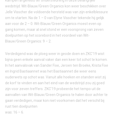
Kampen afgereisd ter ondersteuning in deze belangrijke
wedstrijd. Wit-Blauw/Green Organics kon weer beschikken over
Jelle Visscher die voldoende hersteld was van zijn enkelblessure
om te starten. Na de 1 – 0 van Elyne Visscher tekende hij gelijk
aan voor de 2 – 0. Wit-Blauw/Green Organics moest even op
gang komen, maar al snel stond er een voorsprong van zeven
doelpunten op het scorebord in het voordeel van Wit-
Blauw/Green Organics: 9 – 2.
Verdedigend was de ploeg weer in geode doen en ZKC’19 wist
bijna geen enkele aanval vaker dan een keer tot schot te komen.
In het aanvalsvak van Sander Fixe, Jeroen ten Broeke, Krista Fixe
en Ingrid Bastiaannet was het Bastiaannet die weer eens
ouderwets op schot was. Vanuit alle hoeken en standen wist zij
de korf te vinden en aan het eind van de wedstrijd zou zij goed
zijn voor zeven treffers. ZKC’19 probeerde het tempo uit de
aanvallen van Wit-Blauw/Green Organics te halen door achter te
gaan verdedigen, maar kon niet voorkomen dat het verschil bij
rust tien doelpunten
was: 16 – 6.