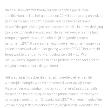
Na de rust kwam Wit-Blauw/Green Organics goed uit de
startblokken en liep het uit naar een 20 – 8 voorsprong en leek er
geen vuiltje aan de lucht. Opeens kon de ploeg niet meer
hetzelfde spel opbrengen als in de eerste helft. In de verdediging
zakte de concentratie weg en in de aanval werd er een te laag
tempo gespeeld en werden niet altijd de goede kansen
genomen. ZKC’19 ging echter vrijuit spelen en bij hen gingen de
ballen ineens wel vallen. Het gevolg was dat ZKC’19 het verschil
terug wist te brengen tot vier doelpunten: 24 – 20. Wit-
Blauw/Green Organics had in deze periode moeite met scoren
en ging ineens andere dingen doen.
Het was Hans Visscher die met zijn tweede treffer van de
wedstrijd belangrijk was en het verschil weer op vijf zette.
Visscher verving twintig minuten voor het eind zijn broer Jelle
Visscher en kan terugkijken op een prima invalbeurt met twee
belangrijke doelpunten. Ondanks dat ZKC’19 er weer in geloofde
kon de ploeg zich niet geheel terugvechten in de wedstrijd. Wit-