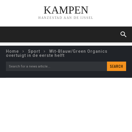
KAMPEN
HANZESTAD AAN DE IJSSEL
Home
Sport
Wit-Blauw/Green Organics
overtuigt in de eerste helft
SEARCH
Search for a news article...
WIT-BLAUW/GREEN
ORGANICS OVERTUIGT IN
DE EERSTE HELFT