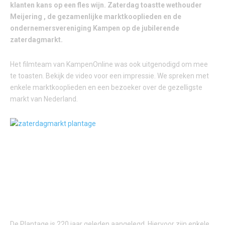
klanten kans op een fles wijn. Zaterdag toastte wethouder
Meijering , de gezamenlijke marktkooplieden en de
ondernemersvereniging Kampen op de jubilerende
zaterdagmarkt.
Het filmteam van KampenOnline was ook uitgenodigd om mee
te toasten. Bekijk de video voor een impressie. We spreken met
enkele marktkooplieden en een bezoeker over de gezelligste
markt van Nederland.
BLOEMENVERKOPER HOLLANDER: “VROEGER WAS ER ALLEEN
MARKT IN DE ZOMERMAANDEN OP ZATERDAGMIDDAG, VAN
VIER UUR ‘S-MIDDAGS TOT EEN UUR OF ACHT WANT DE
MENSEN MOESTEN TOEN EERST NOG WERKEN. ALS MIJN
VADER DAN ‘S-AVONDS BINNENKWAM EN HIJ HAD DRIE OF
VIER GULDEN VERDIENT, DAN HAD HIJ EEN HELE GOEDE
WEEK.”
De Plantage is 220 jaar geleden aangelegd. Hiervoor zijn enkele