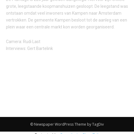
grote, leegstaande koopmanshuizen gesloopt. De leegstand was
ontstaan omdat veel inwoners van Kampen naar Amsterdam
vertrokken. De gemeente Kampen besloot tot de aanleg van een
plein waar een centrale markt kon worden georganiseerd.
Camera: Rudi Last
Interviews: Gert Bartelink
© Newspaper WordPress Theme by TagDiv