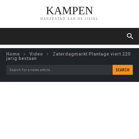
KAMPEN
HANZESTAD AAN DE IJSSEL
Home
Video
Zaterdagmarkt Plantage viert 220
jarig bestaan
SEARCH
Search for a news article...
ZATERDAGMARKT
PLANTAGE VIERT 220
JARIG BESTAAN