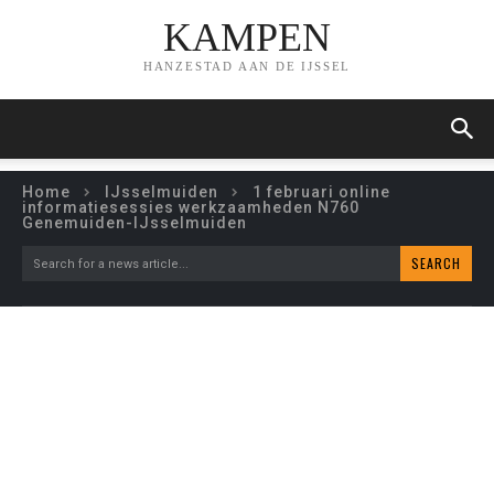
KAMPEN
HANZESTAD AAN DE IJSSEL
Home
IJsselmuiden
1 februari online
informatiesessies werkzaamheden N760
Genemuiden-IJsselmuiden
SEARCH
Search for a news article...
1 FEBRUARI ONLINE
INFORMATIESESSIES