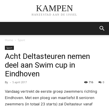
KAMPEN
HANZESTAD AAN DE IJSSEL
Home
Sport
Sport
Acht Deltasteuren nemen
deel aan Swim cup in
Eindhoven
By
-
5 april 2017
716
0
Vandaag vertrekt de eerste groep zwemmers richting
Eindhoven. Met een ploeg van maarliefst 8 senioren
zwemmers (in totaal 23 starts) zal Deltasteur vanaf