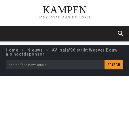
KAMPEN
HANZESTAD AAN DE IJSSEL
Home
Nieuws
AV Isala'96 strikt Weever Bouw
als hoofdsponsor
SEARCH
Search for a news article...
AV ISALA’96 STRIKT
WEEVER BOUW ALS
HOOFDSPONSOR