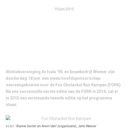
19 juni 2015
OVEREENSTEMMING BEREIKT OVER
HOOFDSPONSORSCHAP FORK
Atletiekvereniging Av Isala ’96 en bouwbedrijf Weever zijn
donderdag 18 juni een nieuw hoofdsponsorschap
overeengekomen voor de Fun Obstackel Run Kampen (FORK).
Na een succesvolle eerste editie van de FORK in 2014, zal er
in 2015 een vernieuwde tweede editie op het programma
staan.
v.l.n.r : Rianne Gorter en Alwin Vahl (organisatie), Jelle Weever