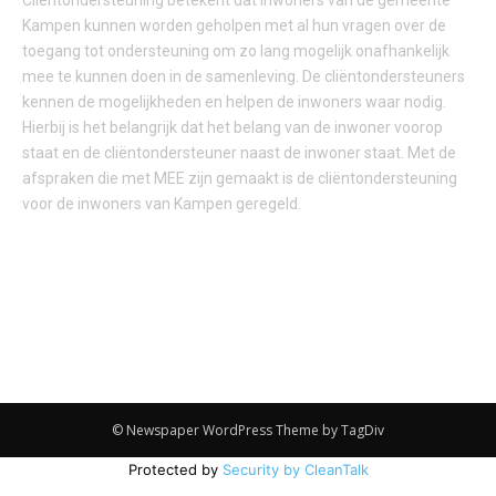
Cliëntondersteuning betekent dat inwoners van de gemeente
Kampen kunnen worden geholpen met al hun vragen over de
toegang tot ondersteuning om zo lang mogelijk onafhankelijk
mee te kunnen doen in de samenleving. De cliëntondersteuners
kennen de mogelijkheden en helpen de inwoners waar nodig.
Hierbij is het belangrijk dat het belang van de inwoner voorop
staat en de cliëntondersteuner naast de inwoner staat. Met de
afspraken die met MEE zijn gemaakt is de cliëntondersteuning
voor de inwoners van Kampen geregeld.
© Newspaper WordPress Theme by TagDiv
Protected by
Security by CleanTalk