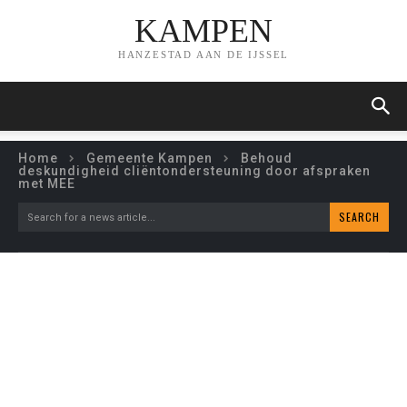
KAMPEN
HANZESTAD AAN DE IJSSEL
Home
Gemeente Kampen
Behoud
deskundigheid cliëntondersteuning door afspraken
met MEE
SEARCH
Search for a news article...
BEHOUD DESKUNDIGHEID
CLIËNTONDERSTEUNING