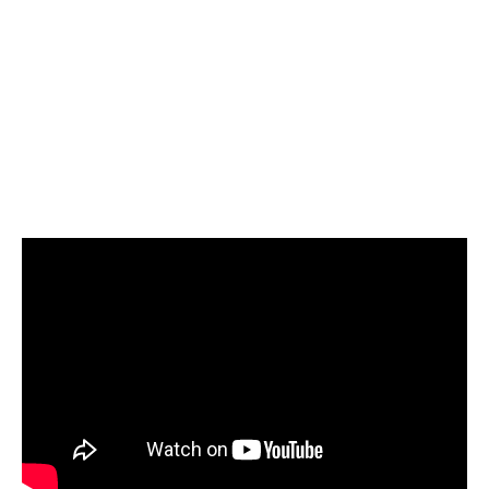
SCHOLIEREN UIT KAMPEN EN DE DORPSKERNEN
WEER MASSAAL AAN DE START BIJ DE
BEVRIJDINGSLOOP