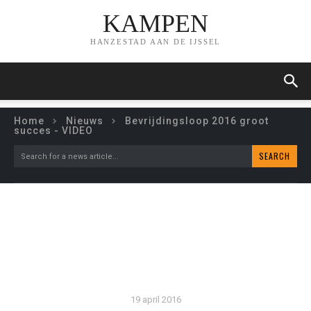
KAMPEN
HANZESTAD AAN DE IJSSEL
Home
Nieuws
Bevrijdingsloop 2016 groot
succes - VIDEO
SEARCH
Search for a news article...
BEVRIJDINGSLOOP 2016
GROOT SUCCES – VIDEO
19 april 2016