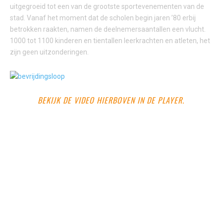
uitgegroeid tot een van de grootste sportevenementen van de
stad. Vanaf het moment dat de scholen begin jaren ’80 erbij
betrokken raakten, namen de deelnemersaantallen een vlucht.
1000 tot 1100 kinderen en tientallen leerkrachten en atleten, het
zijn geen uitzonderingen.
BEKIJK DE VIDEO HIERBOVEN IN DE PLAYER.
DEZE VIDEO VIA DE APP OP UW TV BEKIJKEN?
ZOEK DAN NAAR KAMPENONLINE
BEVRIJDINGSLOOP 2016.