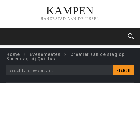
KAMPEN
HANZESTAD AAN DE IJSSEL
Home
Evenementen
Creatief aan de slag op
Burendag bij Quintus
SEARCH
Search for a news article...
CREATIEF AAN DE SLAG
OP BURENDAG BIJ
QUINTUS