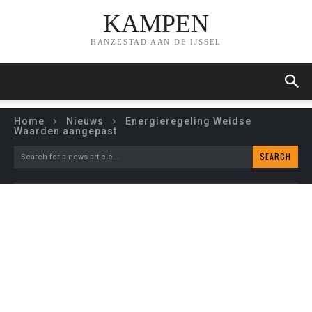
KAMPEN
HANZESTAD AAN DE IJSSEL
Home
Nieuws
Energieregeling Weidse
Waarden aangepast
SEARCH
Search for a news article...
ENERGIEREGELING
WEIDSE WAARDEN
AANGEPAST