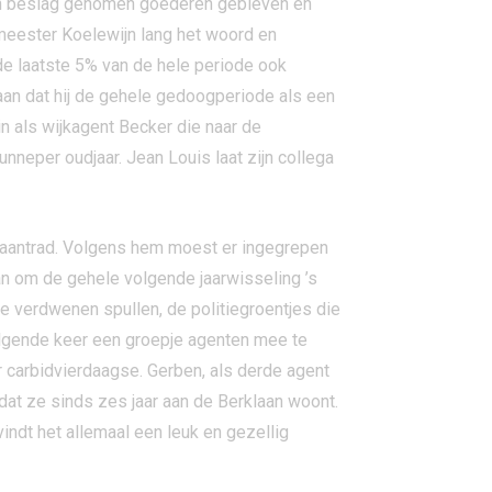
 in beslag genomen goederen gebleven en
meester Koelewijn lang het woord en
 de laatste 5% van de hele periode ook
aan dat hij de gehele gedoogperiode als een
n als wijkagent Becker die naar de
neper oudjaar. Jean Louis laat zijn collega
 aantrad. Volgens hem moest er ingegrepen
aan om de gehele volgende jaarwisseling ’s
e verdwenen spullen, de politiegroentjes die
olgende keer een groepje agenten mee te
r carbidvierdaagse. Gerben, als derde agent
dat ze sinds zes jaar aan de Berklaan woont.
indt het allemaal een leuk en gezellig