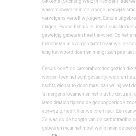
Sikkema (Stichting Welzijn Kampen) iedere
waarom kwam er in de vroege nieuwjaarsmorg
vervolgens vertelt wijkagent Eshuis uitgebre
slagen. Ewoud Eshuis is Jean Louis Becker 
geweldig gebeuren heeft ervaren. Op het ein
binnenstad is overgeplaatst maar wel de hel
lang het woord doen en mengt zich pas laat 
Eshuis heeft de camerabeelden gezien die 
worden toen het echt gevaarlijk werd en hij 
nachts dienst te doen maar dan wil hij wel 
’s morgens kwamen en het plastic dat zij i
laten draaien tijdens de gedoogperiode zoda
aanwezig, heeft hier wel oren naar. Een aan
Ze was op de hoogte van de carbidtraditie e
gebeuren maar het moet wel binnen de perken