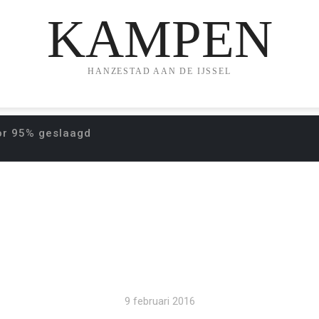
KAMPEN
HANZESTAD AAN DE IJSSEL
or 95% geslaagd
ARWISSELING VOOR
9 februari 2016