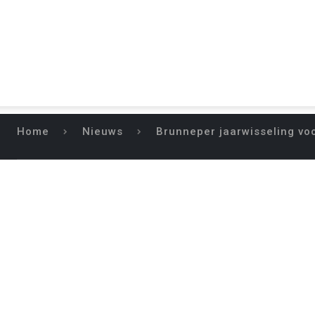
Home
Nieuws
Brunneper jaarwisseling vo
BRUNNEPER JA