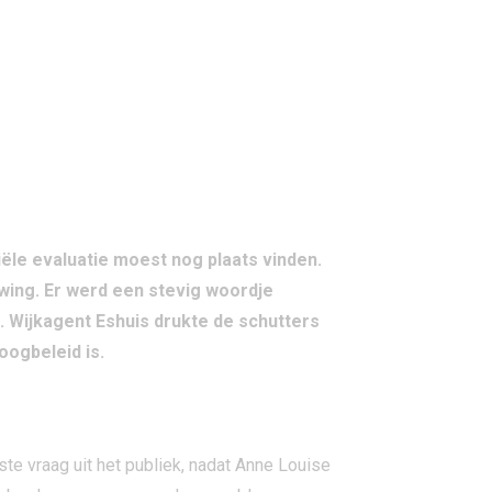
ERS
ële evaluatie moest nog plaats vinden.
ing. Er werd een stevig woordje
. Wijkagent Eshuis drukte de schutters
oogbeleid is.
te vraag uit het publiek, nadat Anne Louise