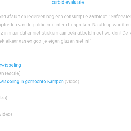
avond afsluit en iedereen nog een consumptie aanbiedt. ”Nafeeste
t optreden van de politie nog intern bespreken. Na afloop wordt
 zijn maar dat er niet stiekem aan geknabbeld moet worden! De 
k elkaar aan en gooi je eigen glazen niet in!”
rwisseling
n reactie)
rwisseling in gemeente Kampen
(video)
deo)
video)