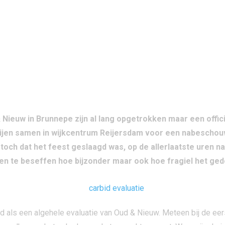
GEZAGSDRAGERS MET BEWONERS EN SCHUTT
Nieuw in Brunnepe zijn al lang opgetrokken maar een offici
ijen samen in wijkcentrum Reijersdam voor een nabeschouw
och dat het feest geslaagd was, op de allerlaatste uren na
 en te beseffen hoe bijzonder maar ook hoe fragiel het ged
 als een algehele evaluatie van Oud & Nieuw. Meteen bij de eers