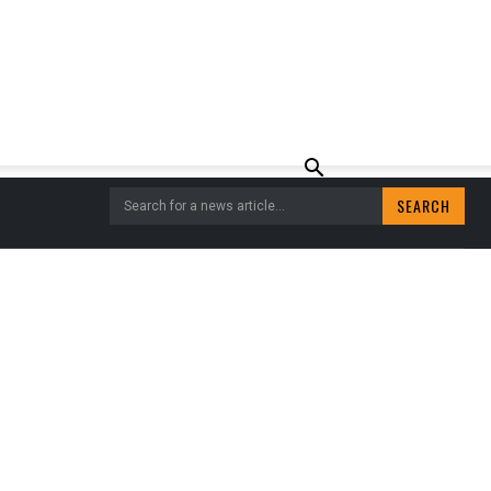
SEARCH
Search for a news article...
 95% GESLAAGD