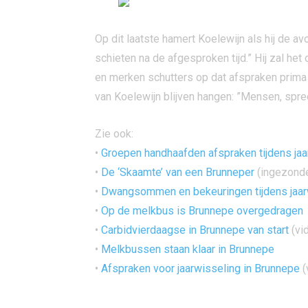
Op dit laatste hamert Koelewijn als hij de 
schieten na de afgesproken tijd.” Hij zal he
en merken schutters op dat afspraken prima
van Koelewijn blijven hangen: ”Mensen, spree
Zie ook:
•
Groepen handhaafden afspraken tijdens jaa
•
De ‘Skaamte’ van een Brunneper
(ingezonde
•
Dwangsommen en bekeuringen tijdens jaa
•
Op de melkbus is Brunnepe overgedragen
•
Carbidvierdaagse in Brunnepe van start
(vi
•
Melkbussen staan klaar in Brunnepe
•
Afspraken voor jaarwisseling in Brunnepe
(