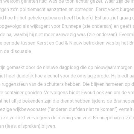
en welkom geheten had, was de toon echter gezet. Waar zijn de
en zo’n politiemacht aanzetten en optreden. Eerst voert burge
id hoe hij het gehele gebeuren heeft beleefd. Eshuis ziet graag
opgevolgd als wijkagent voor Brunnepe (zie onderaan) en geeft 
de na, waarbij hij niet meer aanwezig was (zie onderaan). Evenmi
e periode tussen Kerst en Oud & Nieuw betrokken was bij het Brun
in de discussie.
zijn gemaakt door de nieuwe dagploeg die op nieuwjaarsmorgen
ziet heel duidelijk hoe alcohol voor de omslag zorgde. Hij biedt 
de ruggensteun van de schutters hebben. Die blijven hameren op d
n de container gooiden. Vervolgens biedt Ewoud ook aan om de v
t het altijd bekenden zijn die dienst hebben tijdens de Brunnepe
wezige wijkbewoonster (”anderen durfden niet te komen”) vertelt 
n ze vertolkt vervolgens de mening van veel Brunnepenaren. Ze v
 (lees: afspraken) blijven.